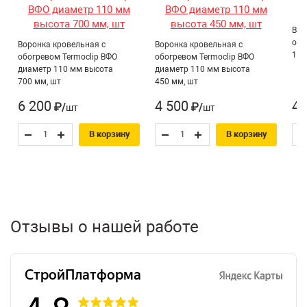
проходов, Посыпка
сланцевую посыпку.
межрулонных швов,
Вор
Преимущества:
обо
Воронка кровельная с
Воронка кровельная с
Ремонт кровельного
110
обогревом Termoclip ВФО
обогревом Termoclip ВФО
диаметр 110 мм высота
прочно удерживается на битуме;
диаметр 110 мм высота
покрытия
700 мм, шт
450 мм, шт
повышает огнезащитные свойства кровли;
Комплектация
Тип товара:
6 200
4 500
4 
отталкивает воду;
₽/шт
₽/шт
плоской кровли
продается по доступной цене.
В корзину
В корзину
Упаковка и хранение
Материал реализуется в мешках весом 10 кг. Хранить
материал рекомендуется в хорошо проветриваемом
складском помещении.
Отзывы о нашей работе