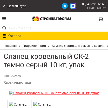
8 (343) 228-56-68
Екатеринбург
с 8 до 18, пн-пт
Акции
Каталог
Расчет доставки
Главная
/
Гидроизоляция
/
Комплектация для ремонта кровли
Организациям
Сланец кровельный СК-2
Опыт поставок
темно-серый 10 кг, упак
Статьи
код:
092450
Характеристики
Контакты
Оплата и Доставка
Возврат товара