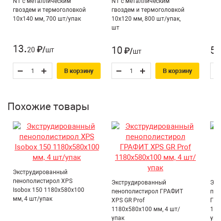
NT с металлическим
NT с металлическим
Не подвержен воздействию грызунов;
Перегородки, Полы,
гвоздем и термоголовкой
гвоздем и термоголовкой
10х140 мм, 700 шт/упак
10х120 мм, 800 шт/упак,
Удобен и прост в использовании. Обеспечивает
Область применения* :
Теплый пол (водяной),
шт
высокую скорость монтажа;
Теплый пол
.
Стабильные характеристики на протяжении всего
13
10
57
20
₽/шт
₽/шт
(электрический,
срока службы;
Удобная для транспортировки упаковка.
инфракрасный)
В корзину
В корзину
Экструдированный
Тип товара:
пенополистирол
Похожие товары
Форма кромки:
L-кромка (с пазом)
Прочность на сжатие, кПа:
150 кПа
Плотность, кг/м3:
31 кг/м3
Экструдированный
пенополистирол XPS
Экструдированный
Экс
Isobox 150 1180х580х100
пенополистирол ГРАФИТ
пен
мм, 4 шт/упак
XPS GR Prof
ГРА
1180х580х100 мм, 4 шт/
118
упак
упа