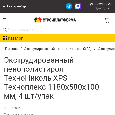
8 (343) 228-56-68
Екатеринбург
с 8 до 18, пн-пт
Акции
Каталог
Расчет доставки
Главная
/
Экструдированный пенополистирол (XPS)
/
Экструдир
Организациям
Экструдированный
Опыт поставок
пенополистирол
ТехноНиколь XPS
Статьи
Техноплекс 1180х580х100
Контакты
мм, 4 шт/упак
Оплата и Доставка
код:
426340
Возврат товара
Характеристики