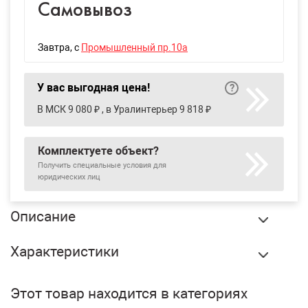
Самовывоз
Завтра
, с
Промышленный пр.10а
У вас выгодная цена!
В МСК 9 080 ₽ , в Уралинтерьер 9 818 ₽
Комплектуете объект?
Получить специальные условия для
юридических лиц
Описание
Экструдированный пенополистирол ТехноНиколь XPS
Характеристики
Техноплекс 1180х580х100 мм, 4 шт/упак купить в
Екатеринбурге по оптовой цене в интернет магазине
Бренд:
ТехноНиколь
СтройПлатформа.
Этот товар находится в категориях
Вес:
31 кг