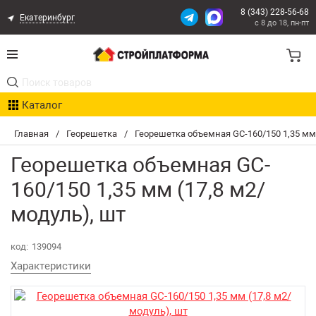
8 (343) 228-56-68
Екатеринбург
с 8 до 18, пн-пт
Акции
Каталог
Расчет доставки
Главная
/
Георешетка
/
Георешетка объемная GC-160/150 1,35 мм 
Организациям
Георешетка объемная GC-
Опыт поставок
160/150 1,35 мм (17,8 м2/
модуль), шт
Статьи
Контакты
код:
139094
Характеристики
Оплата и Доставка
Возврат товара