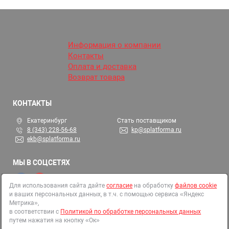
Информация о компании
Контакты
Оплата и доставка
Возврат товара
КОНТАКТЫ
Екатеринбург
Стать поставщиком
8 (343) 228-56-68
kp@splatforma.ru
ekb@splatforma.ru
МЫ В СОЦСЕТЯХ
Для использования сайта дайте
согласие
на обработку
файлов cookie
и ваших персональных данных, в т.ч. с помощью сервиса «Яндекс
© 2002-2026 СтройПлатформа
Метрика»,
ОГРН 1146679000313
в соответствии с
Политикой по обработке персональных данных
путем нажатия на кнопку «Ок»
Все права защищены