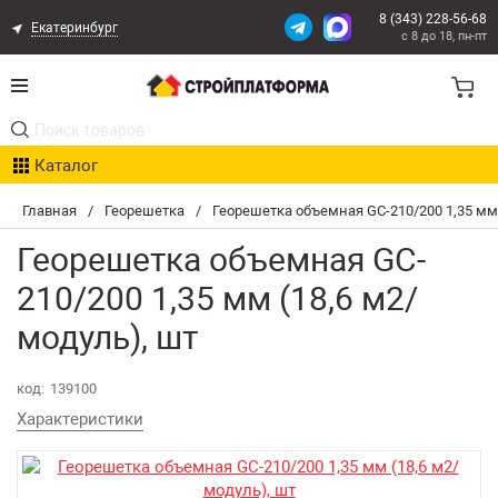
8 (343) 228-56-68
Екатеринбург
с 8 до 18, пн-пт
Акции
Каталог
Расчет доставки
Главная
/
Георешетка
/
Георешетка объемная GC-210/200 1,35 мм 
Организациям
Георешетка объемная GC-
Опыт поставок
210/200 1,35 мм (18,6 м2/
модуль), шт
Статьи
код:
139100
Контакты
Характеристики
Оплата и Доставка