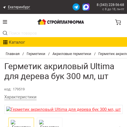
8 (343) 228-56-68
Екатеринбург
с 8 до 18, пн-пт
Акции
Каталог
Расчет доставки
Главная
/
Герметики
/
Акриловые герметики
/
Герметик акрило
Организациям
Герметик акриловый Ultima
Опыт поставок
для дерева бук 300 мл, шт
Статьи
код:
179519
Характеристики
Контакты
Оплата и Доставка
Возврат товара