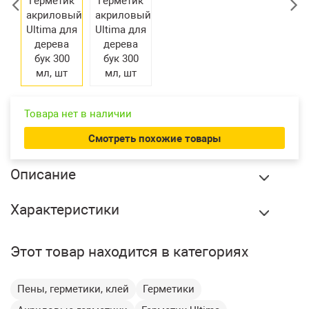
Екатеринбург
Товара нет в наличии
Смотреть похожие товары
Описание
Герметик акриловый Ultima для дерева бук 300 мл, шт
Характеристики
купить в Екатеринбурге по оптовой цене в интернет
магазине СтройПлатформа. Профессиональный герметик
Бренд:
Ultima
на акриловой основе специально разработан для
Этот товар находится в категориях
долговременной герметизации швов и стыковых
Вес:
0.28 кг
соединений в деревянном домостроении, а также
Внутренние и
заделки сколов и усадочных трещин на поверхностях
Вид работ:
Пены, герметики, клей
Герметики
наружные
дерева, появляющихся в процессе естественной