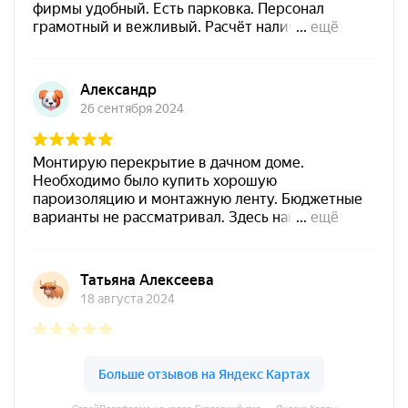
минеральных строительных оснований с высокой
деформативностью в процессе эксплуатации.
Преимущества:
Для наружных и внутренних работ;
Высокая эластичность;
Высокая паропроницаемость;
Широкая цветовая гамма;
Может наноситься на древесину любой влажности;
Окрашивается всеми видами воднодисперсионных
красок;
Экологически безопасен и не имеет запаха;
Влагостойкий, можно мыть;
Можно шлифовать;
Химически нейтральный, не вызывает коррозии.