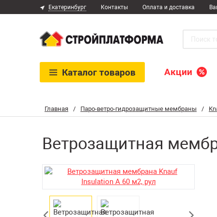
Екатеринбург
Контакты
Оплата и доставка
Ва
Акции
Каталог
товаров
Главная
/
Паро-ветро-гидрозащитные мембраны
/
Kn
Ветрозащитная мембран