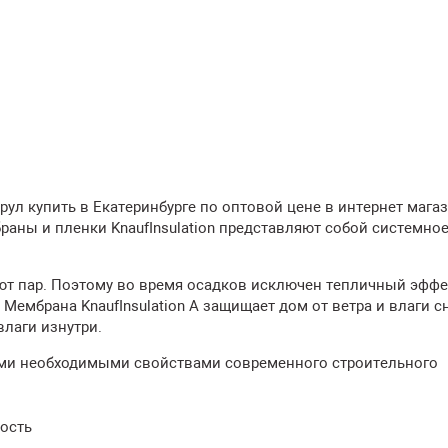
, рул купить в Екатеринбурге по оптовой цене в интернет мага
аны и пленки KnaufInsulation представляют собой системно
т пар. Поэтому во время осадков исключен тепличный эффек
ембрана KnaufInsulation A защищает дом от ветра и влаги с
влаги изнутри.
семи необходимыми свойствами современного строительного
ость