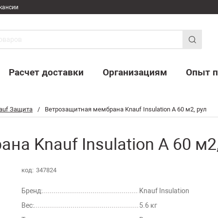
кансии
Расчет доставки
Организациям
Опыт п
auf Защита
/
Ветрозащитная мембрана Knauf Insulation А 60 м2, рул
а Knauf Insulation А 60 м2,
код:
347824
Бренд:
Knauf Insulation
Вес:
5.6 кг