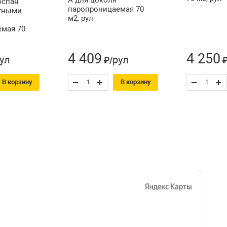
оспан
паропроницаемая 70
итными
м2, рул
мая 70
4 409
4 250
ул
рул
₽/
₽
В корзину
В корзину