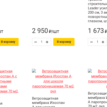
строительн
Leader ус
200 см, 3 а
поворотн
глазком, ш
2 950
1 673
шт
шт
₽/
₽
В корзину
В корзину
Ветрозащи
мембрана 
Ветрозащитная
А паропро
мембрана Изоспан
ая
70 м2, рул
A для цоколя