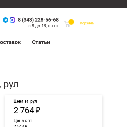
8 (343) 228-56-68
Корзина
с 8 до 18, пн-пт
оставок
Статьи
 рул
Цена за
рул
2 764
₽
Цена опт
2 543
₽