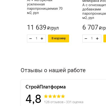
мембрана Из
усиленная
А с огнезащ
паропроницаемая 70
добавками
м2, рул
паропроницае
м2, рул
11 639
6 707
рул
р
₽/
₽/
В корзину
Отзывы о нашей работе