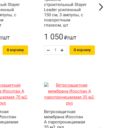
ый Stayer
строительный Stayer
строите
иленный
Leader усиленный
Leader 
мпулы, с
150 см, 3 ампулы, с
см, 3 ам
ым
поворотным
поворо
т
глазком, шт
глазком
1 050
580
шт
шт
/
₽/
₽
В корзину
В корзину
Ветро-
влагоза
тная
Ветрозащитная
пленка 
Изоспан
мембрана Изоспан
А 70 м2,
ницаемая
А паропроницаемая
35 м2, рул