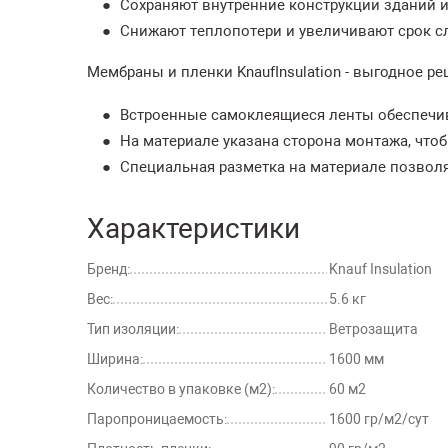
Сохраняют внутренние конструкции зданий и
Снижают теплопотери и увеличивают срок с
Мембраны и пленки KnaufInsulation - выгодное р
Встроенные самоклеящиеся ленты обеспечив
На материале указана сторона монтажа, что
Специальная разметка на материале позволя
Характеристики
Бренд:
Knauf Insulation
Вес:
5.6 кг
Тип изоляции:
Ветрозащита
Ширина:
1600 мм
Количество в упаковке (м2):
60 м2
Паропроницаемость:
1600 гр/м2/сут