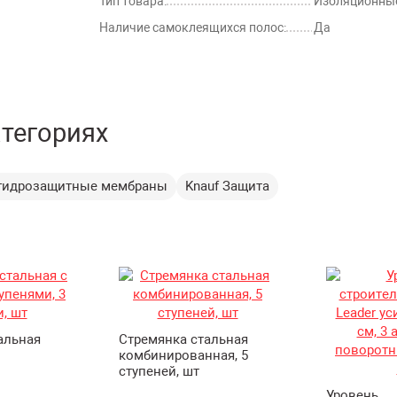
Тип товара:
Изоляционные
Наличие самоклеящихся полос:
Да
атегориях
-гидрозащитные мембраны
Knauf Защита
альная
Стремянка стальная
комбинированная, 5
ступеней, шт
Уровень