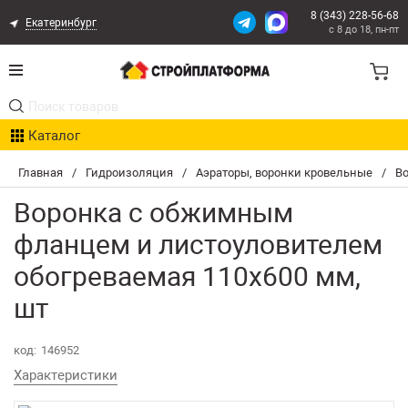
8 (343) 228-56-68
Екатеринбург
с 8 до 18, пн-пт
Акции
Каталог
Расчет доставки
Главная
/
Гидроизоляция
/
Аэраторы, воронки кровельные
/
Во
Организациям
Воронка с обжимным
Опыт поставок
фланцем и листоуловителем
обогреваемая 110х600 мм,
Статьи
шт
Контакты
код:
146952
Оплата и Доставка
Характеристики
Возврат товара