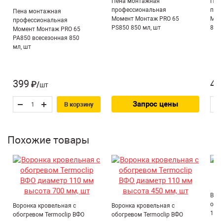
Пена монтажная
Пен
окружающей среды и разным климатическим
профессиональная
про
Пена монтажная
условиям;
Момент Монтаж PRO 65
Мак
профессиональная
PS850 850 мл, шт
850
Момент Монтаж PRO 65
Высокая сопротивляемость коррозии;
PA850 всесезонная 850
Листвоуловитель который позволяет предотвратить
мл, шт
попадание веток, листьев и прочего мусора в
дождевую канализацию;
Электрообогрев используемый в воронке
399
47
₽/шт
предотвращает замерзания воды в приемном
отверстии в переходное время года (теплоотдача
Запрос цены
В корзину
кабеля, не более 30 Вт/м, напряжение/
максимальный потребляемый ток – 220÷230 В/0,16
А).
Похожие товары
Вор
обо
Воронка кровельная с
Воронка кровельная с
110
обогревом Termoclip ВФО
обогревом Termoclip ВФО