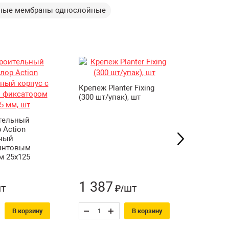
ные мембраны однослойные
Крепеж Planter Fixing
(300 шт/упак), шт
Лента
самокл
Planterb
тельный
см, шт
 Action
ный
винтовым
м 25х125
1 387
999
т
шт
₽/
₽
В корзину
В корзину