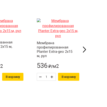
Мембра
ванная
профил
Мембрана
 2х15 м,
Planter E
профилированная
рул
Planter Extra-geo 2х15
м, рул
536
286
2
м2
₽/
₽
В корзину
В корзину