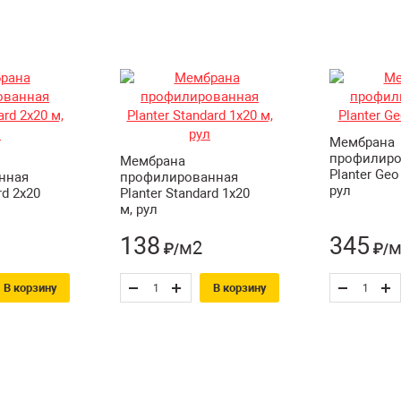
Мембрана
профилиро
Мембрана
Planter Geo
нная
профилированная
рул
rd 2х20
Planter Standard 1х20
м, рул
138
345
м2
м
₽/
₽/
В корзину
В корзину