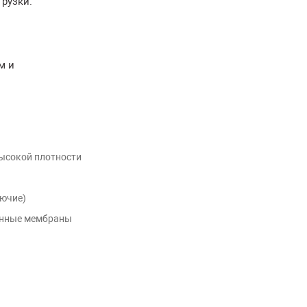
рузки.
м и
ысокой плотности
рючие)
нные мембраны