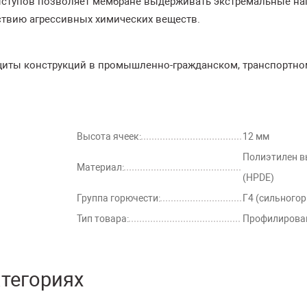
ступов позволяет мембране выдерживать экстремальные наг
ствию агрессивных химических веществ.
щиты конструкций в промышленно-гражданском, транспортно
Высота ячеек:
12 мм
Полиэтилен в
Материал:
(HPDE)
Группа горючести:
Г4 (сильного
Тип товара:
Профилирова
атегориях