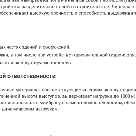
ованная мембрана из полиэтилена высокой плотности (HDPE
тройства разделительных слоёв в строительстве. Лицевая с
 обеспечивает высокую прочность и способность выдерживат
х частях зданий и сооружений.
жки, в том числе при устройстве горизонтальной гидроизоля
нтах и эксплуатируемых кровлях.
й ответственности
прочные материалы, соответствующие высоким эксплуатацио
личенной высоте выступов, выдерживает нагрузки до 1000 к
ляет использовать мембрану в самых сложных условиях, обес
и динамическим нагрузкам.