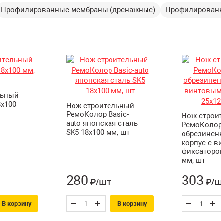
Профилированные мембраны (дренажные)
Профилирован
льный
х100
Нож строительный
РемоКолор Basic-
Нож строи
auto японская сталь
РемоКолор
SK5 18х100 мм, шт
обрезинен
корпус с 
фиксаторо
мм, шт
280
303
шт
ш
₽/
₽/
В корзину
В корзину