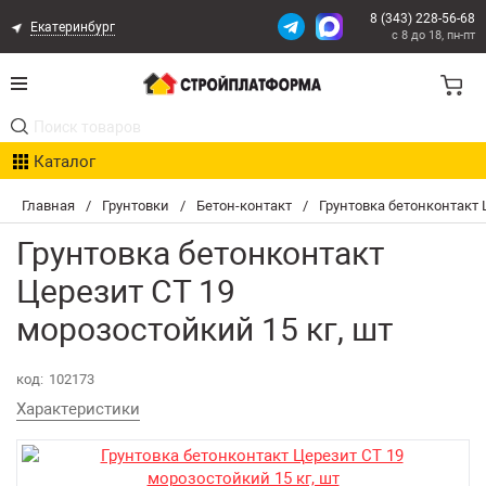
8 (343) 228-56-68
Екатеринбург
с 8 до 18, пн-пт
Акции
Каталог
Расчет доставки
Главная
/
Грунтовки
/
Бетон-контакт
/
Грунтовка бетонконтакт 
Организациям
Грунтовка бетонконтакт
Опыт поставок
Церезит CT 19
морозостойкий 15 кг, шт
Статьи
Контакты
код:
102173
Характеристики
Оплата и Доставка
Возврат товара