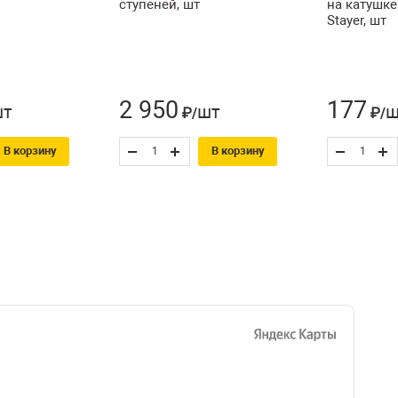
ступеней, шт
на катушке
Stayer, шт
2 950
177
шт
шт
ш
₽/
₽/
В корзину
В корзину