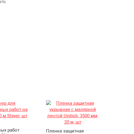
аль
Ведро м
ных работ
краски 
Пленка защитная