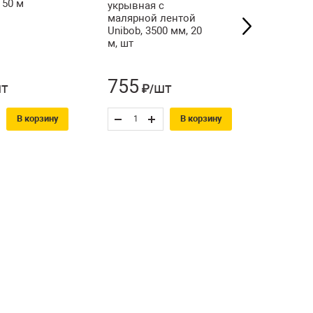
 50 м
14 л, шт
укрывная с
малярной лентой
Unibob, 3500 мм, 20
м, шт
755
241
т
шт
₽/
₽
В корзину
В корзину