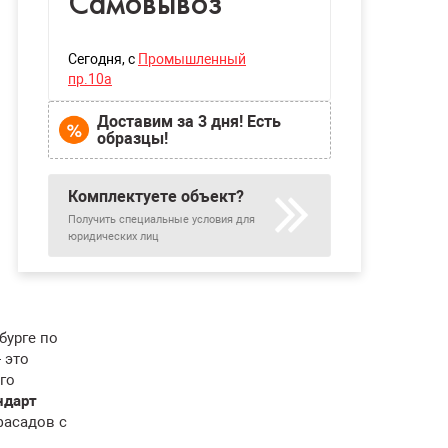
Самовывоз
Сегодня
, с
Промышленный
пр.10а
Доставим за 3 дня! Есть
образцы!
Комплектуете объект?
Получить специальные условия для
юридических лиц
бурге по
 это
го
ндарт
фасадов с