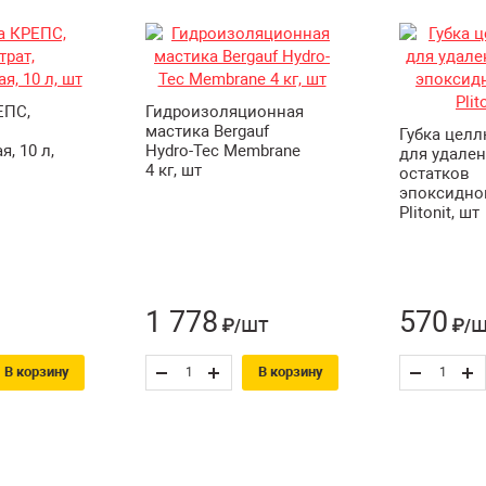
ЕПС,
Гидроизоляционная
мастика Bergauf
Губка цел
, 10 л,
Hydro-Tec Membrane
для удале
4 кг, шт
остатков
эпоксидно
Plitonit, шт
1 778
570
шт
ш
₽/
₽/
В корзину
В корзину