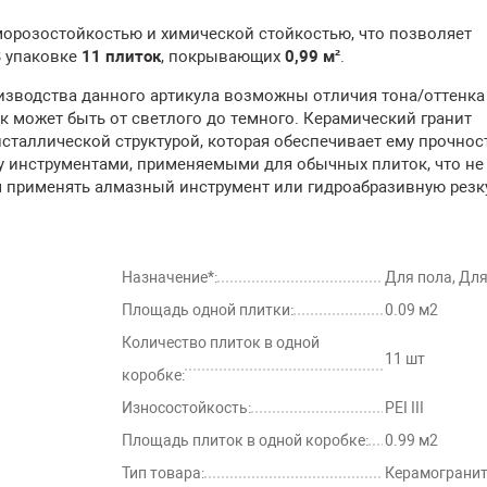
морозостойкостью и химической стойкостью, что позволяет
В упаковке
11 плиток
, покрывающих
0,99 м²
.
изводства данного артикула возможны отличия тона/оттенка 
к может быть от светлого до темного. Керамический гранит
сталлической структурой, которая обеспечивает ему прочнос
у инструментами, применяемыми для обычных плиток, что не
 применять алмазный инструмент или гидроабразивную резку
Назначение*:
Для пола, Для
Площадь одной плитки:
0.09 м2
Количество плиток в одной
11 шт
коробке:
Износостойкость:
PEI III
Площадь плиток в одной коробке:
0.99 м2
Тип товара:
Керамограни