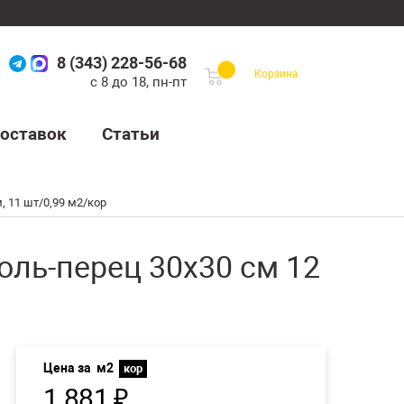
8 (343) 228-56-68
Корзина
с 8 до 18, пн-пт
оставок
Статьи
 11 шт/0,99 м2/кор
ль-перец 30x30 см 12
Цена за
м2
кор
1 881
₽