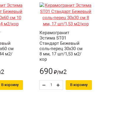
т
Керамогранит
Эстима ST01
жевый
Стандарт Бежевый
x60 см
соль-перец 30x30 см
44 м2/
8 мм, 17 шт/1,53 м2/
кор
690
м2
м2
₽/
В корзину
В корзину