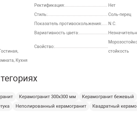
Ректификация:
Нет
Стиль:
Соль-перец
Показатель противоскольжения:
N.C.
Вариативность цвета:
Незначительн
Морозостойко
Свойство:
Гостиная,
стойкость
омната, Кухня
атегориях
ранит
Керамогранит 300х300 мм
Керамогранит бежевый
тука
Неполированный керамогранит
Квадратный керамо