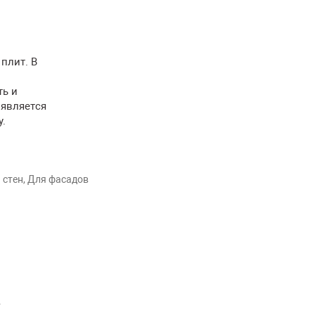
плит. В
ть и
 является
.
 стен, Для фасадов
т