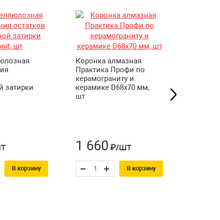
люлозная
Коронка алмазная
Коронка
ния
Практика Профи по
Практик
керамограниту и
стеклу 
й затирки
керамике D68х70 мм,
D68х55 
шт
1 660
775
т
шт
₽/
₽
В корзину
В корзину