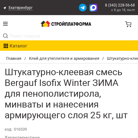
8 (343) 228-56-68
Екатеринбург
с 8 до 18, пн-пт
Акции
Каталог
Расчет доставки
Главная
/
Клей для утеплителя и армирования
/
Штукатурно-клее
Организациям
Штукатурно-клеевая смесь
Опыт поставок
Bergauf Isofix Winter ЗИМА
для пенополистирола,
Статьи
минваты и нанесения
Контакты
армирующего слоя 25 кг, шт
Оплата и Доставка
код:
016539
Характеристики