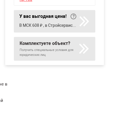
У вас выгодная цена!
В МСК 608 ₽ , в Стройсервис 654 ₽
Комплектуете объект?
Получить специальные условия для
юридических лиц
не в
ой