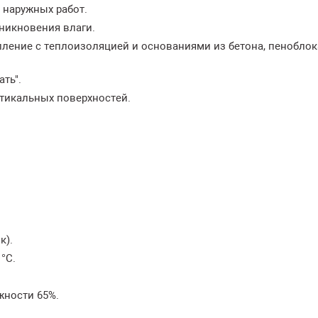
и наружных работ.
никновения влаги.
пление с теплоизоляцией и основаниями из бетона, пеноблок
ть".
ртикальных поверхностей.
к).
 °С.
ажности 65%.