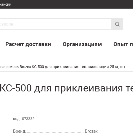
кансии
Расчет доставки
Организациям
Опыт п
вая смесь Brozex КС-500 для приклеивания теплоизоляции 25 кг, шт
 КС-500 для приклеивания т
код:
073332
Бренд:
Brozex