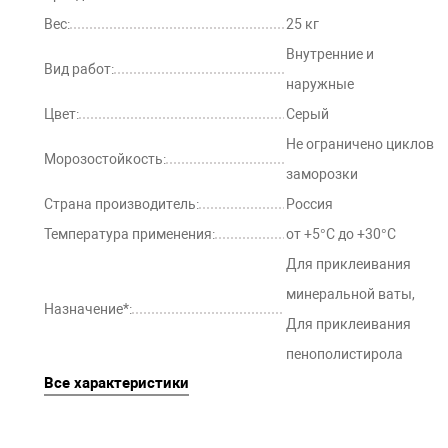
Вес:
25 кг
Внутренние и
Вид работ:
наружные
Цвет:
Серый
Не ограничено циклов
Морозостойкость:
заморозки
Страна производитель:
Россия
Температура применения:
от +5°С до +30°С
Для приклеивания
минеральной ваты,
Назначение*:
Для приклеивания
пенополистирола
Все характеристики