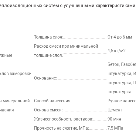
 теплоизоляционных систем с улучшенными характеристиками
Толщина слоя:
От 4 до 6 мм
Расход смеси при минимальной
4,5 кг/м2
ружные
толщине слоя:
Бетон, Газобе
клов заморозки
штукатурка, 
Основание:
штукатурка, 
штукатурка
я минеральной
Способ нанесения:
Ручное нанес
еивания
Основа смеси:
Цемент
Жизнеспособность раствора:
90 мин
Прочность на сжатие, МПа:
7,5 МПа