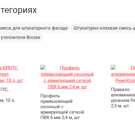
атегориях
меси для штукатурного фасада
Штукатурно-клеевая смесь 
 утеплителя Brozex
ЕПС,
Правило
алюминиев
Профиль
, 10 л,
уровнем Р
примыкающий
2,5 м, шт
оконный с
армирующей сеткой
ПВХ 6 мм 2,4 м, шт