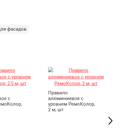
для фасадов
Правило
ое с
алюминиевое с
емоКолор,
уровнем РемоКолор,
2 м, шт
Уровень
строите
Leader 
200 см, 
поворо