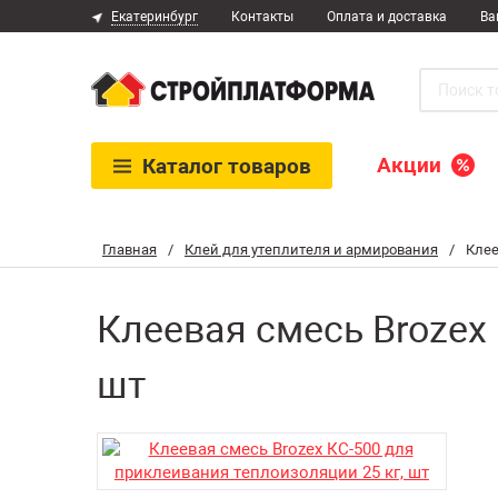
Екатеринбург
Контакты
Оплата и доставка
Ва
Акции
Каталог
товаров
Главная
/
Клей для утеплителя и армирования
/
Клее
Клеевая смесь Brozex
шт