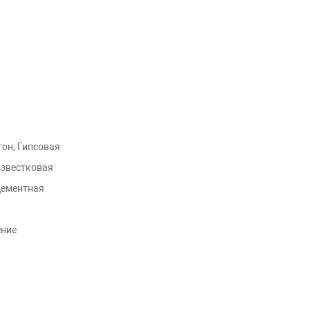
тон, Гипсовая
Известковая
Цементная
ение