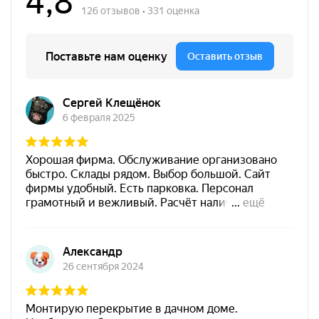
утеплителя), старой штукатурки, запас на кривизну
стены и глубину фиксации дюбеля в основании (не
менее 55 мм);
Необходимое количество дюбелей 5-6 шт на 1 м2
(один по центру, остальные по углам или на стыках);
На высоте от 8 метров необходимо 7 шт/м2, на
зданиях выше 20 метров – по 9 шт/м2 (на высоте
увеличивается ветровая нагрузка, а также давление
верхних рядов утеплителя на нижние);
Теплоизоляционные плиты сначала крепят к стене
(пенополистирол на клей, а минеральную вату в
каркасах) и после чего фиксируют их дюбелями;