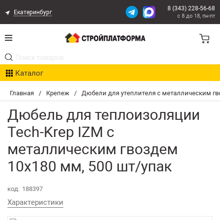
8 (343) 228-56-68
Екатеринбург
с 8 до 18, пн-пт
Акции
Каталог
Расчет доставки
Главная
/
Крепеж
/
Дюбели для утеплителя с металлическим г
Организациям
Дюбель для теплоизоляции
Опыт поставок
Tech-Krep IZM с
металлическим гвоздем
Статьи
10х180 мм, 500 шт/упак
Контакты
код:
188397
Оплата и Доставка
Характеристики
Возврат товара