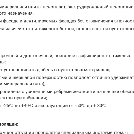
инеральная плита, пенопласт, экструдированный пенополис
го назначения;
 фасаде и вентилируемых фасадах без ограничения этажност
я из ячеистого и тяжелого бетона, полнотелого и пустотелог
прочный и долговечный, позволяет зафиксировать тяжелые
лы;
т устанавливать дюбель в пустотелых материалах;
иями и шершавой поверхностью позволяет отлично удерживат
и минеральная вата);
ропилена с усиленными ребрами жесткости на шляпке обесп
ентов при забивании;
25ºС до +40ºС и эксплуатации от -50ºС до + 80ºС.
золяции:
ом конструкций проводятся специальным инструментом, с