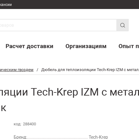
кансии
Расчет доставки
Организациям
Опыт п
лическим гвоздем
/
Дюбель для теплоизоляции Tech-Krep IZM с метал
яции Tech-Krep IZM с мета
ак
код:
288400
Бренд:
Tech-Krep