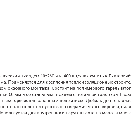
лическим гвоздем 10х260 мм, 400 шт/упак купить в Екатеринб
рма. Применяется для крепления теплоизоляционных строит
дом сквозного монтажа. Состоит из полимерного тарельчато
пки 60 мм и со стальным гвоздем с потайной головкой. Гвоз
ионным горячеоцинкованным покрытием. Дюбель для теплоиз
тона, полнотелого и пустотелого керамического кирпича, сил
Используется для внутренних и наружных стен в мало- и мно