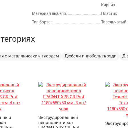
Кирпич
Материал дюбеля:
Пластик
Тип борта:
Тарельчатый
атегориях
ля с металлическим гвоздем
Дюбели и дюбель-гвозди
Дю
анный
Экструдированный
рол
пенополистирол
Экструдир
R Prof
ГРАФИТ XPS GR Prof