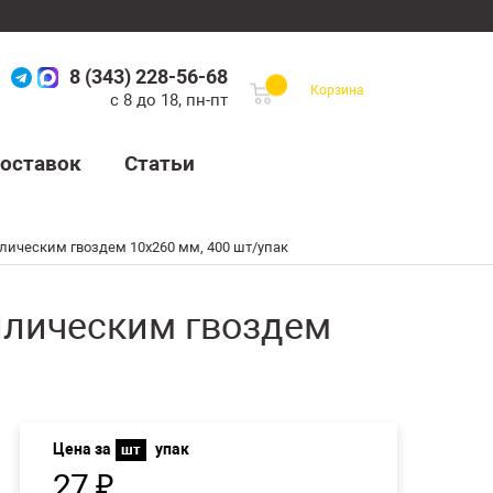
8 (343) 228-56-68
Корзина
с 8 до 18, пн-пт
оставок
Статьи
лическим гвоздем 10х260 мм, 400 шт/упак
ллическим гвоздем
Цена за
упак
шт
27
₽