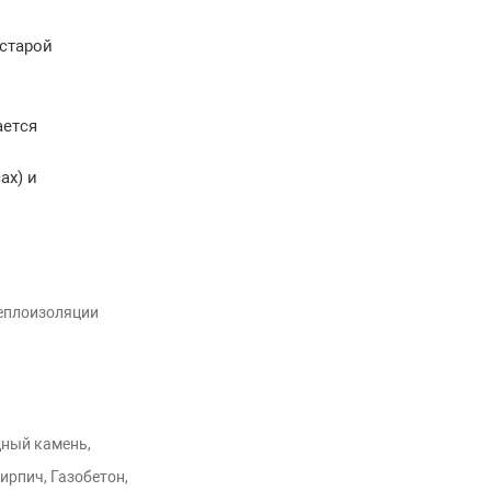
 старой
ается
ах) и
еплоизоляции
дный камень,
ирпич, Газобетон,