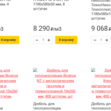
пенополис
мм, 4
1180х580х50 мм, 8
ТехноНико
шт/упак
Техноплек
1180х580х1
шт/упак
8 290
9 068
м3
м3
₽/
₽
В корзину
В корзину
Дюбель для
Дюбель дл
ии
теплоизоляции
теплоизол