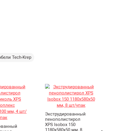
бели Tech-Krep
Экструдированный
пенополистирол
Гидро-
XPS Isobox 150
ветроза
ованный
1180х580х50 мм, 8
мембра