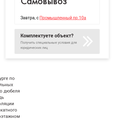
Самовывоз
Завтра
, с
Промышленный пр.10а
Комплектуете объект?
Получить специальные условия для
юридических лиц
урге по
ельных
го дюбеля
дь
оляции
икатного
гоэтажном