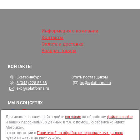
Информация о компании
Контакты
Оплата и доставка
Возврат товара
КОНТАКТЫ
Екатеринбург
Стать поставщиком
8 (343) 228-56-68
kp@splatforma.ru
ekb@splatforma.ru
МЫ В СОЦСЕТЯХ
Для использования сайта дайте
согласие
на обработку
файлов cookie
и ваших персональных данных, в т.ч. с помощью сервиса «Яндекс
© 2002-2026 СтройПлатформа
Метрика»,
ОГРН 1146679000313
в соответствии с
Политикой по обработке персональных данных
путем нажатия на кнопку «Ок»
Все права защищены