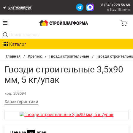
8 (343) 228-56-68
Екатеринбург
с 8 до 18, пн-пт
Акции
Каталог
Расчет доставки
Главная
/
Крепеж
/
Гвозди строительные
/
Гвозди строительные
Организациям
Гвозди строительные 3,5х90
Опыт поставок
мм, 5 кг/упак
Статьи
код:
203094
Характеристики
Контакты
Оплата и Доставка
Цена за
упак
Возврат товара
кг