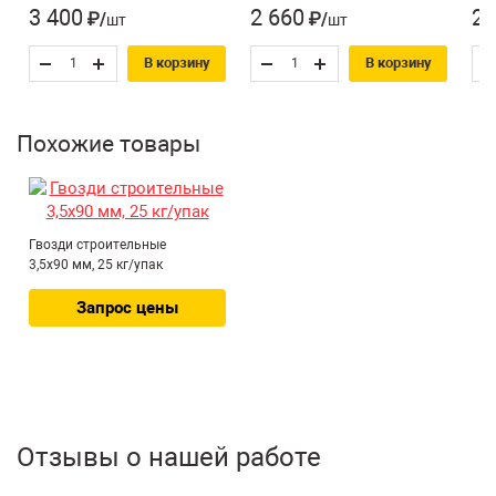
3 400
2 660
2 
₽/шт
₽/шт
В корзину
В корзину
Похожие товары
Гвозди строительные
3,5х90 мм, 25 кг/упак
Запрос цены
Отзывы о нашей работе