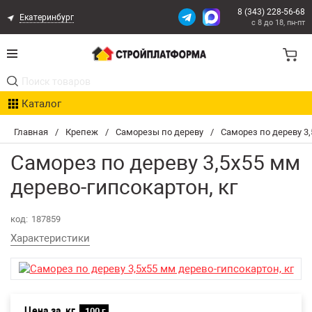
8 (343) 228-56-68
Екатеринбург
с 8 до 18, пн-пт
Акции
Каталог
Расчет доставки
Главная
/
Крепеж
/
Саморезы по дереву
/
Саморез по дереву 3,
Организациям
Саморез по дереву 3,5х55 мм
Опыт поставок
дерево-гипсокартон, кг
Статьи
код:
187859
Характеристики
Контакты
Оплата и Доставка
Цена за
кг
Возврат товара
100 г