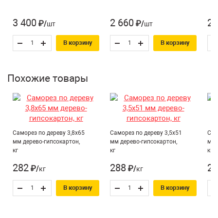
Количество штук в кг:
385
Для ГКЛ, Для ДСП,
3 400
2 660
2 
₽/шт
₽/шт
Назначение*:
Для дерева
В корзину
В корзину
Усиленный крепеж:
Нет
Похожие товары
Саморез по дереву 3,8х65
Саморез по дереву 3,5х51
Сам
мм дерево-гипсокартон,
мм дерево-гипсокартон,
мм 
кг
кг
кг
282
288
27
₽/кг
₽/кг
В корзину
В корзину