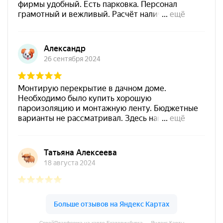
СтройПлатформа на карте Екатеринбурга — Яндекс Карты