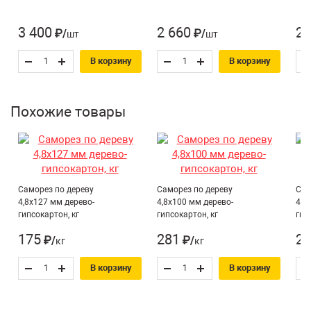
Количество штук в кг:
172
Для ГКЛ, Для ДСП,
3 400
2 660
2 
₽/шт
₽/шт
Назначение*:
Для дерева
В корзину
В корзину
Усиленный крепеж:
Нет
Похожие товары
Саморез по дереву
Саморез по дереву
Сам
4,8х127 мм дерево-
4,8х100 мм дерево-
4,2
гипсокартон, кг
гипсокартон, кг
гип
175
281
26
₽/кг
₽/кг
В корзину
В корзину