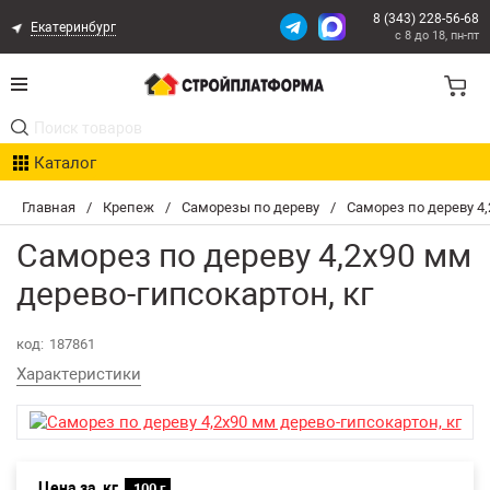
8 (343) 228-56-68
Екатеринбург
с 8 до 18, пн-пт
Акции
Каталог
Расчет доставки
Главная
/
Крепеж
/
Саморезы по дереву
/
Саморез по дереву 4,
Организациям
Саморез по дереву 4,2х90 мм
Опыт поставок
дерево-гипсокартон, кг
Статьи
код:
187861
Характеристики
Контакты
Оплата и Доставка
Цена за
кг
Возврат товара
100 г