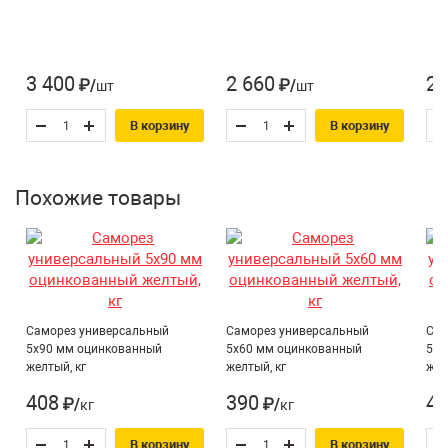
Тип наконечника:
Острый
Количество штук в кг:
156
Для ДВП, Для ДСП,
3 400
2 660
2 
₽/шт
₽/шт
Назначение*:
Для дерева,
В корзину
В корзину
Универсальный
Усиленный крепеж:
Нет
Похожие товары
Саморез универсальный
Саморез универсальный
Сам
5х90 мм оцинкованный
5х60 мм оцинкованный
5х5
желтый, кг
желтый, кг
жел
408
390
43
₽/кг
₽/кг
В корзину
В корзину