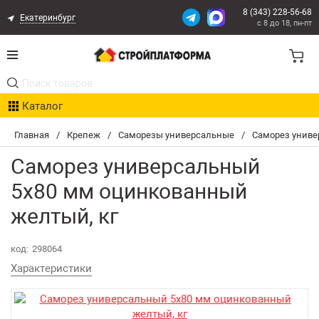
8 (343) 228-56-68
Екатеринбург
с 8 до 18, пн-пт
Акции
Каталог
Расчет доставки
Главная
/
Крепеж
/
Саморезы универсальные
/
Саморез униве
Организациям
Саморез универсальный
Опыт поставок
5х80 мм оцинкованный
желтый, кг
Статьи
код:
298064
Контакты
Характеристики
Оплата и Доставка