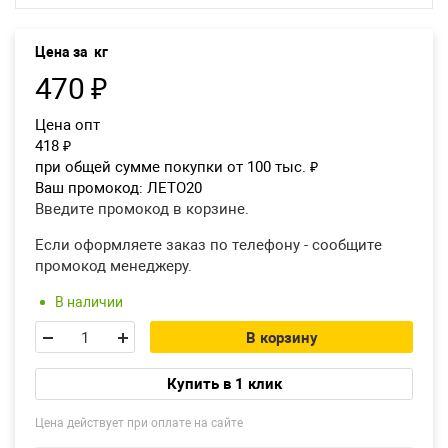
Возврат товара
Цена за
кг
Екатеринбург
470
₽
Цена опт
418
₽
при общей сумме покупки от 100 тыс.
₽
Ваш промокод:
ЛЕТО20
Введите промокод в корзине.
Если оформляете заказ по телефону - сообщите
промокод менеджеру.
В наличии
В корзину
Купить в 1 клик
Цена действует при оплате на сайте