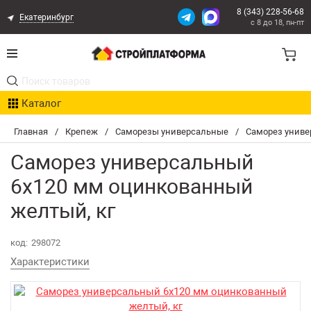
8 (343) 228-56-68
Екатеринбург
с 8 до 18, пн-пт
Акции
Каталог
Расчет доставки
Главная
/
Крепеж
/
Саморезы универсальные
/
Саморез униве
Организациям
Саморез универсальный
Опыт поставок
6х120 мм оцинкованный
желтый, кг
Статьи
Контакты
код:
298072
Характеристики
Оплата и Доставка
Возврат товара