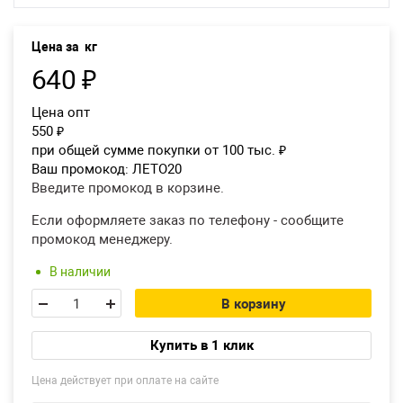
Екатеринбург
Цена за
кг
640
₽
Цена опт
550
₽
при общей сумме покупки от 100 тыс.
₽
Ваш промокод:
ЛЕТО20
Введите промокод в корзине.
Если оформляете заказ по телефону - сообщите
промокод менеджеру.
В наличии
В корзину
Купить в 1 клик
Цена действует при оплате на сайте