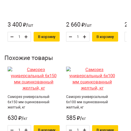
Тип наконечника:
Острый
Количество штук в кг:
72
Для ДВП, Для ДСП,
3 400
2 660
2 
₽/шт
₽/шт
Назначение*:
Для дерева,
В корзину
В корзину
Универсальный
Усиленный крепеж:
Нет
Похожие товары
Саморез универсальный
Саморез универсальный
6х150 мм оцинкованный
6х100 мм оцинкованный
желтый, кг
желтый, кг
630
585
₽/кг
₽/кг
В корзину
В корзину