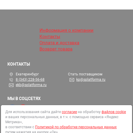
Информация о компании
Контакты
Оплата и доставка
Возврат товара
КОНТАКТЫ
Екатеринбург
Стать поставщиком
8 (343) 228-56-68
kp@splatforma.ru
ekb@splatforma.ru
МЫ В СОЦСЕТЯХ
Для использования сайта дайте
согласие
на обработку
файлов cookie
и ваших персональных данных, в т.ч. с помощью сервиса «Яндекс
© 2002-2026 СтройПлатформа
Метрика»,
ОГРН 1146679000313
в соответствии с
Политикой по обработке персональных данных
путем нажатия на кнопку «Ок»
Все права защищены