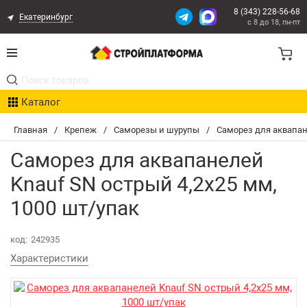
8 (343) 228-56-68
Екатеринбург
с 8 до 18, пн-пт
Акции
Каталог
Расчет доставки
Главная
/
Крепеж
/
Саморезы и шурупы
/
Саморез для аквапан
Организациям
Саморез для аквапанелей
Опыт поставок
Knauf SN острый 4,2х25 мм,
1000 шт/упак
Статьи
Контакты
код:
242935
Характеристики
Оплата и Доставка
Возврат товара