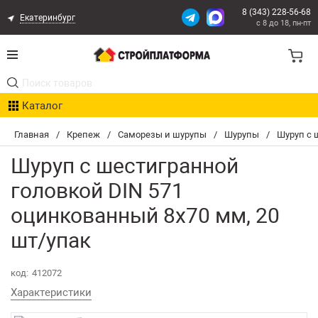
8 (343) 228-56-68
Екатеринбург
с 8 до 18, пн-пт
Акции
Каталог
Расчет доставки
Главная
/
Крепеж
/
Саморезы и шурупы
/
Шурупы
/
Шуруп с 
Организациям
Шуруп с шестигранной
Опыт поставок
головкой DIN 571
оцинкованный 8х70 мм, 20
Статьи
шт/упак
Контакты
код:
412072
Оплата и Доставка
Характеристики
Возврат товара