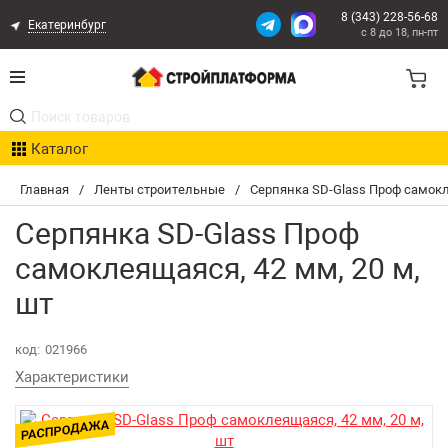
8 (343) 228-56-68
Екатеринбург
с 8 до 18, пн-пт
Акции
Каталог
Расчет доставки
Главная
/
Ленты строительные
/
Серпянка SD-Glass Проф самокл
Организациям
Серпянка SD-Glass Проф
Опыт поставок
самоклеящаяся, 42 мм, 20 м,
шт
Статьи
Контакты
код:
021966
Характеристики
Оплата и Доставка
Возврат товара