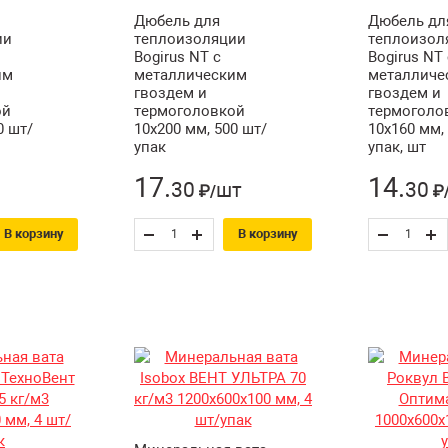
Дюбель для
Дюбель дл
ии
теплоизоляции
теплоизол
Bogirus NT с
Bogirus NT 
им
металлическим
металличе
гвоздем и
гвоздем и
ой
термоголовкой
термоголо
0 шт/
10х200 мм, 500 шт/
10х160 мм,
упак
упак, шт
17
.
14
.
30
шт
30
₽/
₽
В корзину
В корзину