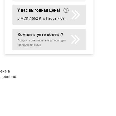
У вас выгодная цена!
В МСК 7 662 ₽ , в Первый Стройцентр 7 901 ₽
Комплектуете объект?
Получить специальные условия для
юридических лиц
цене в
а основе