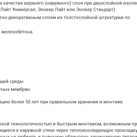
 качестве верхнего (наружного) слоя при двухслойной изол
Лайт Универсал, Эковер Лайт или Эковер Стандарт).
итно-декоративным слоем из толстослойной штукатурки по
и железобетона.
щей среды.
тных мембран.
цию более 50 лет при правильном хранении и монтаже.
сокой технологичностью и быстрым монтажом, возможным п
ящиеся к наружной стене через теплоизолирующую прокладку
енных на дюбелях, и внешнюю облицовку, защищающую тепл