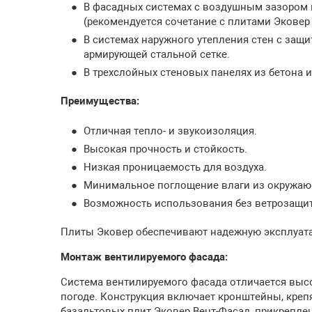
В фасадных системах с воздушным зазором в
(рекомендуется сочетание с плитами Эковер 
В системах наружного утепления стен с защ
армирующей стальной сетке.
В трехслойных стеновых панелях из бетона 
Преимущества:
Отличная тепло- и звукоизоляция.
Высокая прочность и стойкость.
Низкая проницаемость для воздуха.
Минимальное поглощение влаги из окружаю
Возможность использования без ветрозащи
Плиты Эковер обеспечивают надежную эксплуата
Монтаж вентилируемого фасада:
Система вентилируемого фасада отличается вы
погоде. Конструкция включает кронштейны, креп
базальтовых плит Эковер Вент-Фасад, прикрепл