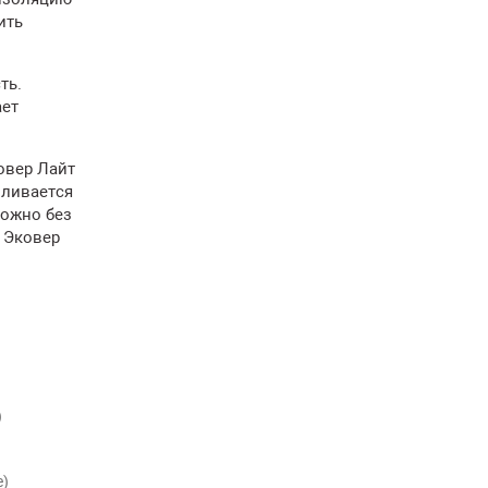
ить
ть.
ает
овер Лайт
вливается
можно без
 Эковер
)
е)