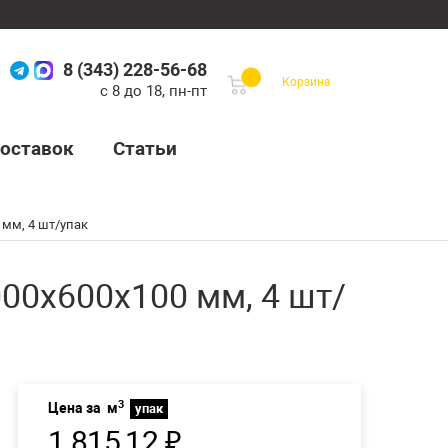
8 (343) 228-56-68
Корзина
с 8 до 18, пн-пт
оставок
Статьи
 мм, 4 шт/упак
00х600х100 мм, 4 шт/
3
Цена за
м
упак
1 815
12
₽
.