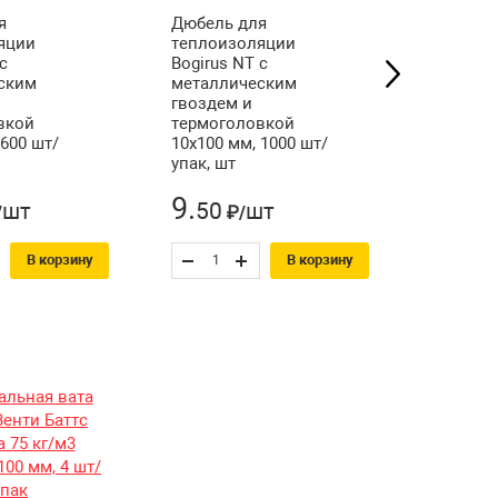
я
Дюбель для
Дюбель
яции
теплоизоляции
теплои
с
Bogirus NT с
Bogirus 
ским
металлическим
металл
гвоздем и
гвоздем
вкой
термоголовкой
термого
 600 шт/
10х100 мм, 1000 шт/
10х220 м
упак, шт
упак, шт
9
.
21
шт
50
шт
/
₽/
₽/
В корзину
В корзину