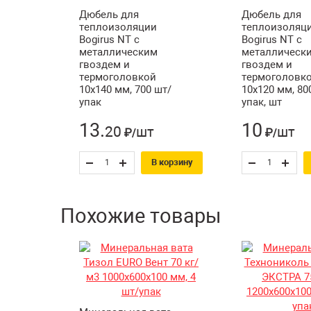
Дюбель для
Дюбель для
теплоизоляции
теплоизоляц
Bogirus NT с
Bogirus NT с
металлическим
металлическ
гвоздем и
гвоздем и
термоголовкой
термоголовк
10х140 мм, 700 шт/
10х120 мм, 80
упак
упак, шт
13
.
10
20
шт
шт
₽/
₽/
В корзину
Похожие товары