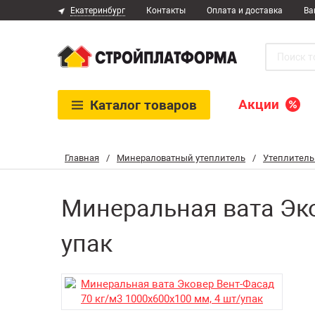
Екатеринбург
Контакты
Оплата и доставка
Ва
Акции
Каталог
товаров
Главная
/
Минераловатный утеплитель
/
Утеплитель
Минеральная вата Эко
упак