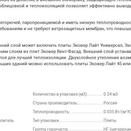
 облицовкой и теплоизоляцией позволяет эффективно вывод
негорючей, паропроницаемой и иметь низкую теплопроводнос
ебованиям и не требуют ветрозащитных мембран, что повыш
енний слой может включать плиты Эковер Лайт Универсал, Эк
ним слоем из плит Эковер Вент-Фасад. Внешний слой устана
лоя для лучшей теплоизоляции. Двухслойное утепление воз
льших зданий можно использовать плиты Эковер Лайт 45 или
Количество в упаковке (м3):
0.24 м3
Страна производитель:
Россия
Теплопроводность:
0.035 Вт/(м°К
плитель
Тип упаковки:
Плиты
Группа горючести:
НГ (негорючи