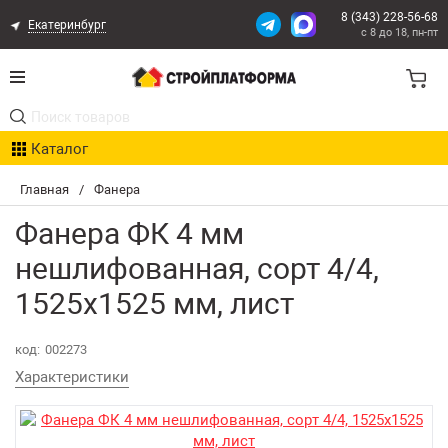
8 (343) 228-56-68
Екатеринбург
с 8 до 18, пн-пт
Акции
Каталог
Расчет доставки
Главная
/
Фанера
Организациям
Фанера ФК 4 мм
Опыт поставок
нешлифованная, сорт 4/4,
1525х1525 мм, лист
Статьи
Контакты
код:
002273
Характеристики
Оплата и Доставка
Возврат товара