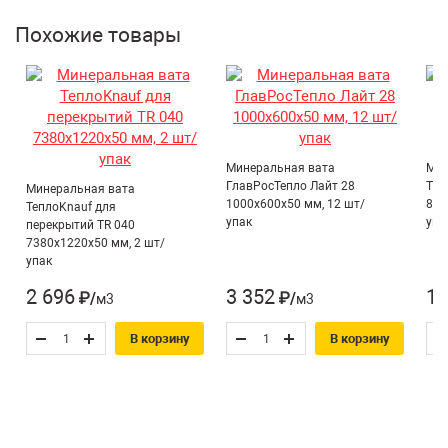
Похожие товары
Минеральная вата
Мин
ГлавРосТепло Лайт 28
ТИС
Минеральная вата
1000х600х50 мм, 12 шт/
830
ТеплоKnauf для
упак
упа
перекрытий TR 040
7380х1220х50 мм, 2 шт/
упак
2 696
3 352
1 
₽/м3
₽/м3
В корзину
В корзину