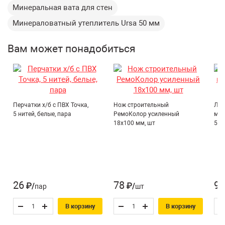
Наружные стены;
Минеральная вата для стен
Количество в упаковке (м2):
9 м2
Перегородки;
Минераловатный утеплитель Ursa 50 мм
Количество в упаковке (м3):
0.45 м3
Потолки;
Полы по лагам.
Страна производитель:
Россия
Вам может понадобиться
Теплопроводность:
0.04 Вт/(м°К)
Тип упаковки:
Плиты
Группа горючести:
НГ (негорючие)
Перегородки,
Перчатки х/б с ПВХ Точка,
Нож строительный
Лен
5 нитей, белые, пара
РемоКолор усиленный
мет
Перекрытия по
18х100 мм, шт
50 
Область применения* :
балкам, Полы,
Потолки, Стены
26
78
90
₽/пар
₽/шт
В корзину
В корзину