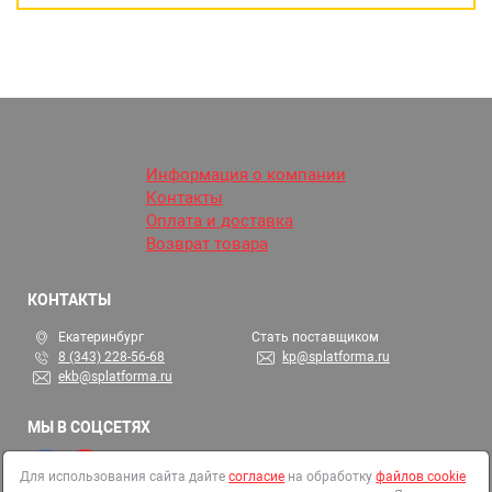
Информация о компании
Контакты
Оплата и доставка
Возврат товара
КОНТАКТЫ
Екатеринбург
Стать поставщиком
8 (343) 228-56-68
kp@splatforma.ru
ekb@splatforma.ru
МЫ В СОЦСЕТЯХ
Для использования сайта дайте
согласие
на обработку
файлов cookie