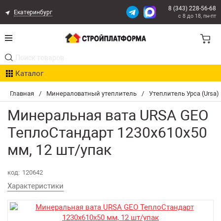
8 (343) 228-56-68
Екатеринбург
с 8 до 18, пн-пт
Акции
Каталог
Расчет доставки
Главная
/
Минераловатный утеплитель
/
Утеплитель Урса (Ursa)
Организациям
Минеральная вата URSA GEO
Опыт поставок
ТеплоСтандарт 1230х610х50
мм, 12 шт/упак
Статьи
код:
120642
Контакты
Характеристики
Оплата и Доставка