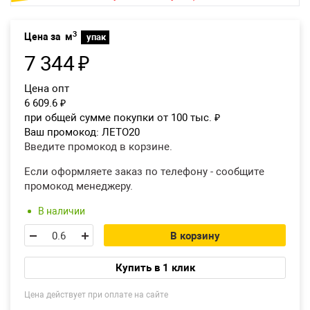
Екатеринбург
3
Цена за
м
упак
7 344
₽
Цена опт
6 609.6
₽
при общей сумме покупки от 100 тыс.
₽
Ваш промокод:
ЛЕТО20
Введите промокод в корзине.
Если оформляете заказ по телефону - сообщите
промокод менеджеру.
В наличии
В корзину
Купить в 1 клик
Цена действует при оплате на сайте