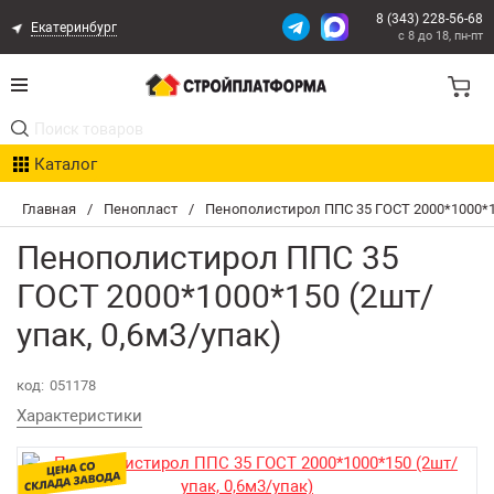
8 (343) 228-56-68
Екатеринбург
с 8 до 18, пн-пт
Акции
Каталог
Расчет доставки
Главная
/
Пенопласт
/
Пенополистирол ППС 35 ГОСТ 2000*1000*15
Организациям
Пенополистирол ППС 35
Опыт поставок
ГОСТ 2000*1000*150 (2шт/
упак, 0,6м3/упак)
Статьи
Контакты
код:
051178
Характеристики
Оплата и Доставка
Возврат товара