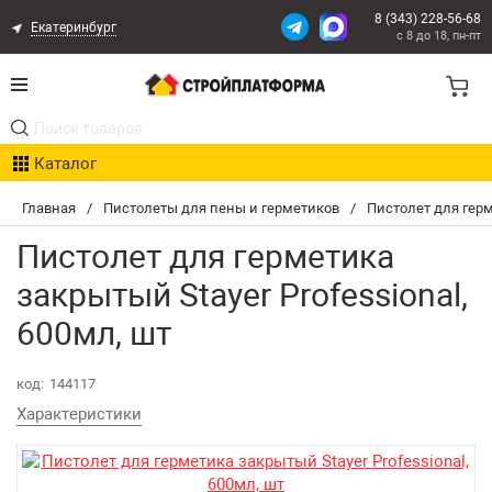
8 (343) 228-56-68
Екатеринбург
с 8 до 18, пн-пт
Акции
Каталог
Расчет доставки
Главная
/
Пистолеты для пены и герметиков
/
Пистолет для герм
Организациям
Пистолет для герметика
Опыт поставок
закрытый Stayer Professional,
600мл, шт
Статьи
Контакты
код:
144117
Характеристики
Оплата и Доставка
Возврат товара