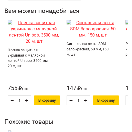
Преимущества:
Цвет:
Серый
Вам может понадобиться
Прочный металлический корпус;
Материал:
Алюминий
Облегченная конструкция;
Рукоятка:
Металл
Закрытая форма корпуса;
Страна производитель:
Китай
Эргономичная рукоятка.
Назначение*:
Для герметиков
Сигнальная лента SDM
Рук
бело-красная, 50 мм, 150
иск
Пленка защитная
м, шт
раз
укрывная с малярной
лентой Unibob, 3500 мм,
20 м, шт
755
147
16
₽/шт
₽/шт
В корзину
В корзину
Похожие товары