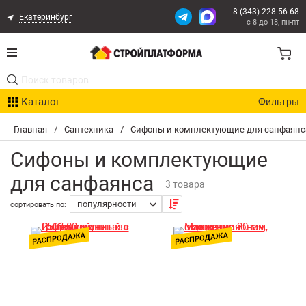
8 (343) 228-56-68
Екатеринбург
с 8 до 18, пн-пт
Акции
Каталог
Фильтры
Расчет доставки
Главная
/
Сантехника
/
Сифоны и комплектующие для санфаянс
Организациям
Сифоны и комплектующие
Опыт поставок
для санфаянса
3 товара
Статьи
сортировать по:
Контакты
Оплата и Доставка
Возврат товара