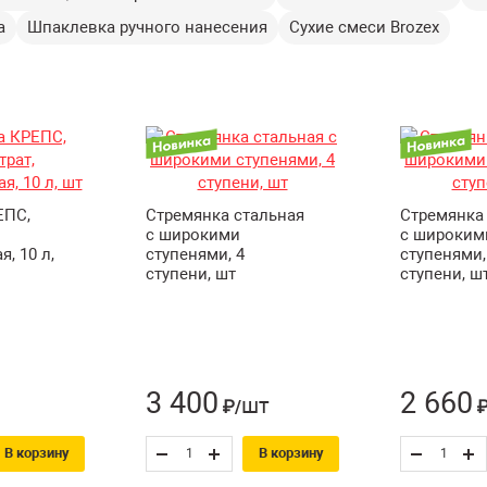
а
Шпаклевка ручного нанесения
Сухие смеси Brozex
ЕПС,
Стремянка стальная
Стремянка
с широкими
с широким
, 10 л,
ступенями, 4
ступенями,
ступени, шт
ступени, ш
3 400
2 660
шт
₽/
₽
В корзину
В корзину