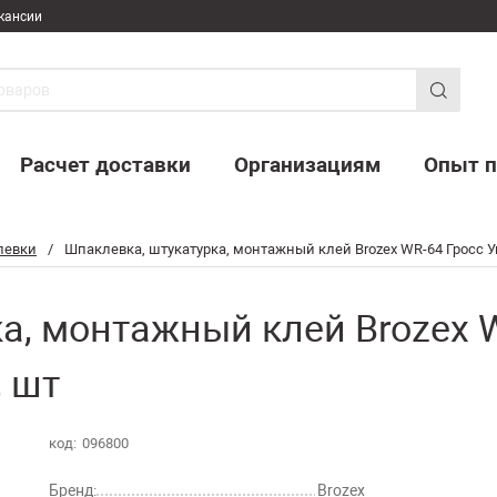
кансии
Расчет доставки
Организациям
Опыт п
левки
/
Шпаклевка, штукатурка, монтажный клей Brozex WR-64 Гросс Уни
а, монтажный клей Brozex 
, шт
код:
096800
Бренд:
Brozex