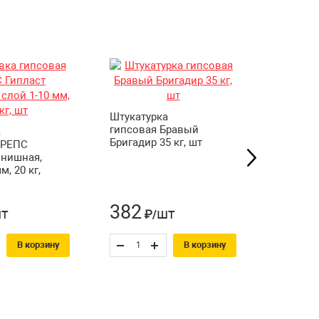
Штукатурка
Шпакле
гипсовая Бравый
гипсова
а
Бригадир 35 кг, шт
Фуген
КРЕПС
универса
инишная,
шт
м, 20 кг,
382
904
т
шт
₽/
₽
В корзину
В корзину