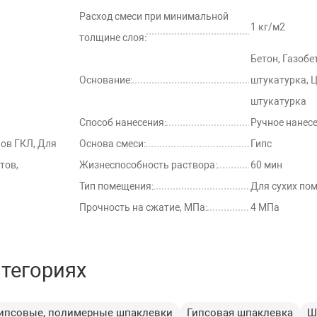
Расход смеси при минимальной
1 кг/м2
толщине слоя:
Бетон, Газобе
Основание:
штукатурка, 
штукатурка
Способ нанесения:
Ручное нанес
ов ГКЛ, Для
Основа смеси:
Гипс
тов,
Жизнеспособность раствора:
60 мин
Тип помещения:
Для сухих по
Прочность на сжатие, МПа:
4 МПа
атегориях
ипсовые, полимерные шпаклевки
Гипсовая шпаклевка
Ш