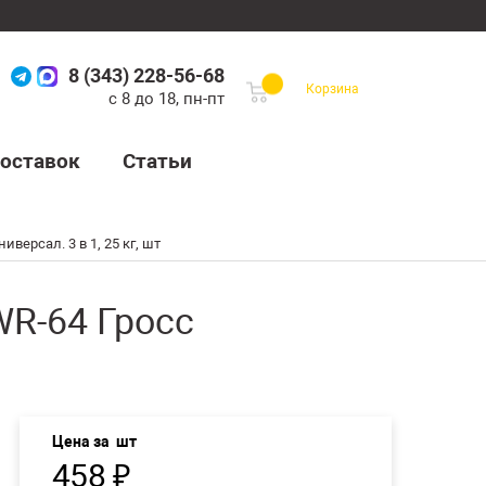
8 (343) 228-56-68
Корзина
с 8 до 18, пн-пт
оставок
Статьи
версал. 3 в 1, 25 кг, шт
WR-64 Гросс
Цена за
шт
458
₽