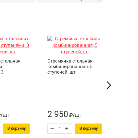
 стальная
Стремянка стальная
и
комбинированная, 5
 3
ступеней, шт
Краска B
т
интерье
акрилов
глубоко
супербел
4,5 л/6,3
2 950
1 24
шт
шт
/
₽/
В корзину
В корзину