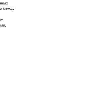
чных
ов между
ют
ями,