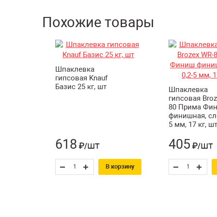
Похожие товары
Шпаклевка
гипсовая Knauf
Базис 25 кг, шт
Шпаклевка
гипсовая Broz
80 Прима Фи
финишная, сло
5 мм, 17 кг, ш
618
405
шт
шт
₽/
₽/
В корзину