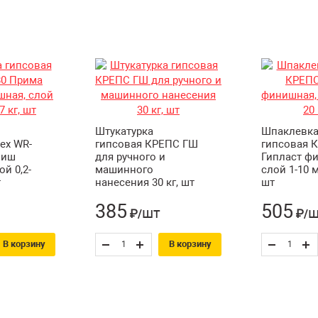
Штукатурка
Шпаклевк
ex WR-
гипсовая КРЕПС ГШ
гипсовая 
ниш
для ручного и
Гипласт ф
й 0,2-
машинного
слой 1-10 м
т
нанесения 30 кг, шт
шт
385
505
шт
ш
₽/
₽/
В корзину
В корзину