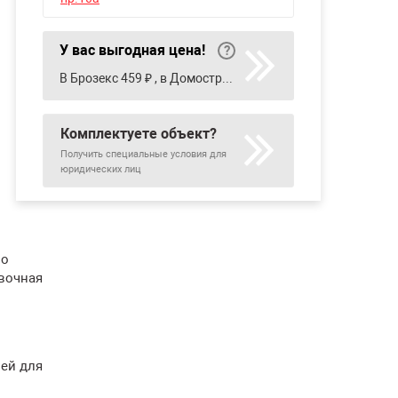
У вас выгодная цена!
В Брозекс 459 ₽ , в Домострой 488 ₽ , в МСК 533 ₽ , в Петрович 522 ₽
Комплектуете объект?
Получить специальные условия для
юридических лиц
по
вочная
лей для