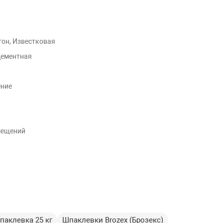
тон, Известковая
Цементная
ение
мещений
паклевка 25 кг
Шпаклевки Brozex (Брозекс)