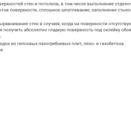
ерхностей стен и потолков, в том числе выполнение отдело
ектов поверхности, сплошное шпатлевание, заполнение стык
равнивание стен в случаях, когда на поверхности отсутству
ся получить абсолютно гладкую поверхность под оклейку обо
;
док из гипсовых пазогребневых плит, пено- и газобетона,
в.