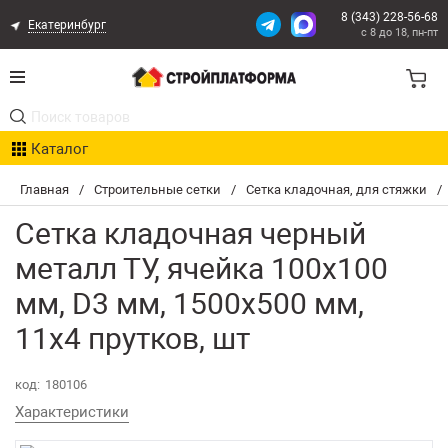
8 (343) 228-56-68
Екатеринбург
с 8 до 18, пн-пт
Акции
Каталог
Расчет доставки
Главная
/
Строительные сетки
/
Сетка кладочная, для стяжки
/
Организациям
Сетка кладочная черный
Опыт поставок
металл ТУ, ячейка 100х100
мм, D3 мм, 1500х500 мм,
Статьи
11х4 прутков, шт
Контакты
код:
180106
Оплата и Доставка
Характеристики
Возврат товара