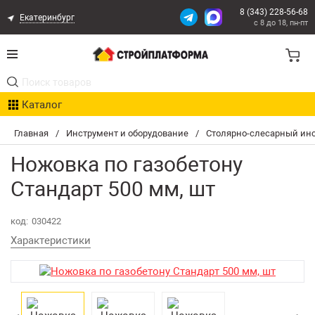
8 (343) 228-56-68
Екатеринбург
с 8 до 18, пн-пт
Акции
Каталог
Расчет доставки
Главная
/
Инструмент и оборудование
/
Столярно-слесарный ин
Организациям
Ножовка по газобетону
Опыт поставок
Стандарт 500 мм, шт
Статьи
код:
030422
Характеристики
Контакты
Оплата и Доставка
Возврат товара