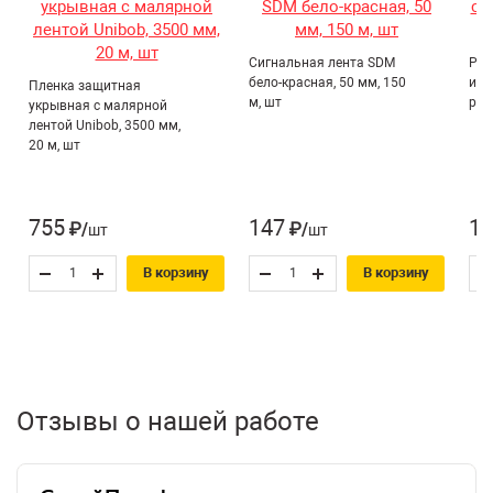
учетом анатомических особенностей ладони, что
Назначение*:
Для газобетона
снижает нагрузку на кисть и обеспечивает комфорт при
длительном использовании.
Столярно-слесарный
Сигнальная лента SDM
Рук
Тип товара:
бело-красная, 50 мм, 150
иск
Пленка защитная
инструмент
м, шт
раз
укрывная с малярной
лентой Unibob, 3500 мм,
20 м, шт
755
147
16
₽/шт
₽/шт
В корзину
В корзину
Отзывы о нашей работе