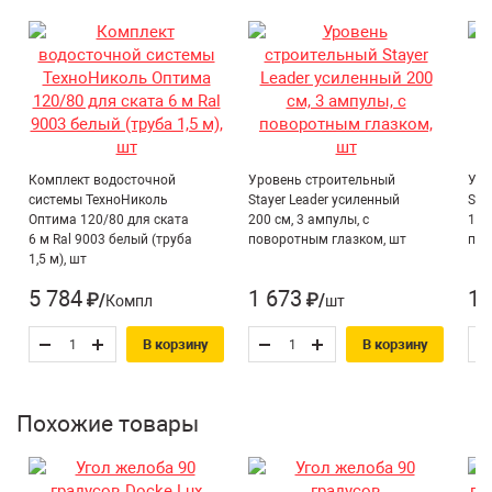
Углы универсальные – нет деления на внутренние и
внешние;
Температурные насечки визуализируют положение
желоба для компенсации температурного
расширения;
Не подвержен коррозии.
Комплект водосточной
Уровень строительный
Уро
системы ТехноНиколь
Stayer Leader усиленный
Sta
Оптима 120/80 для ската
200 см, 3 ампулы, с
150
6 м Ral 9003 белый (труба
поворотным глазком, шт
пов
1,5 м), шт
5 784
1 673
1 
₽/Компл
₽/шт
В корзину
В корзину
Похожие товары