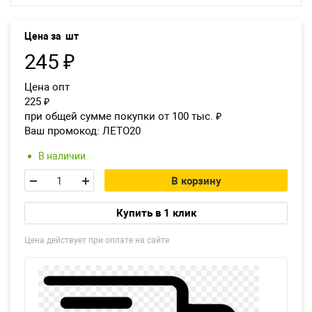
Возврат товара
Цена за
шт
Екатеринбург
245
₽
Цена опт
225
₽
при общей сумме покупки от 100 тыс.
₽
Ваш промокод:
ЛЕТО20
В наличии
В корзину
Купить в 1 клик
Цена действует при оплате на сайте