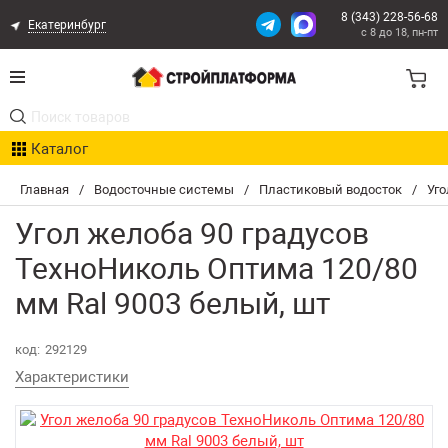
8 (343) 228-56-68
Екатеринбург
с 8 до 18, пн-пт
Акции
Каталог
Расчет доставки
Главная
/
Водосточные системы
/
Пластиковый водосток
/
Уго
Организациям
Угол желоба 90 градусов
Опыт поставок
ТехноНиколь Оптима 120/80
мм Ral 9003 белый, шт
Статьи
код:
292129
Контакты
Характеристики
Оплата и Доставка