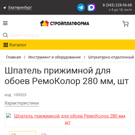
8 (343) 228-56-68
Екатеринбург
с 8 до 18, пн-пт
Акции
Каталог
Расчет доставки
Главная
/
Инструмент и оборудование
/
Штукатурно-отделочный
Организациям
Шпатель прижимной для
Опыт поставок
обоев РемоКолор 280 мм, шт
Статьи
код:
109325
Характеристики
Контакты
Оплата и Доставка
Возврат товара