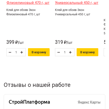
Материал:
Пластик
Клей для обоев Экон
Клей для обоев Экон
Рукоятка:
Флизелиновый 470 г, шт
Универсальный 450 г, шт
Пластик
Кле
Страна производитель:
Китай
Фли
Ком
500
399
319
59
₽/шт
₽/шт
В корзину
В корзину
Отзывы о нашей работе