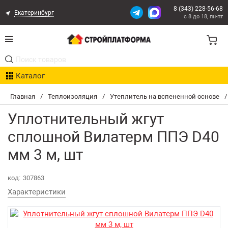
8 (343) 228-56-68
Екатеринбург
с 8 до 18, пн-пт
Акции
Каталог
Расчет доставки
Главная
/
Теплоизоляция
/
Утеплитель на вспененной основе
/
Организациям
Уплотнительный жгут
Опыт поставок
сплошной Вилатерм ППЭ D40
мм 3 м, шт
Статьи
Контакты
код:
307863
Характеристики
Оплата и Доставка
Возврат товара