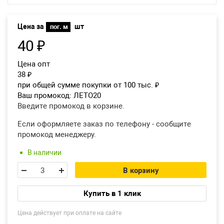
Екатеринбург
Цена за
шт
пог. м
40
₽
Цена опт
38
₽
при общей сумме покупки от 100 тыс.
₽
Ваш промокод:
ЛЕТО20
Введите промокод в корзине.
Если оформляете заказ по телефону - сообщите
промокод менеджеру.
В наличии
В корзину
Купить в 1 клик
Цена действует при оплате на сайте