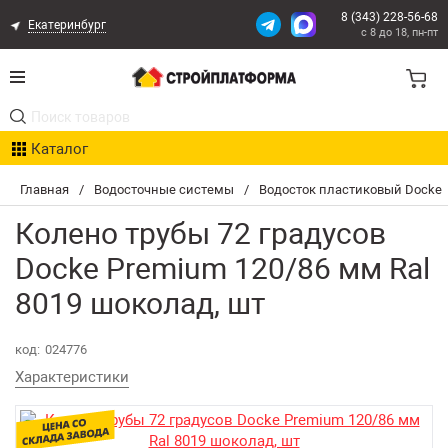
8 (343) 228-56-68
Екатеринбург
с 8 до 18, пн-пт
Акции
Каталог
Расчет доставки
Главная
/
Водосточные системы
/
Водосток пластиковый Docke
Организациям
Колено трубы 72 градусов
Опыт поставок
Docke Premium 120/86 мм Ral
8019 шоколад, шт
Статьи
Контакты
код:
024776
Характеристики
Оплата и Доставка
Возврат товара