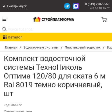
8 (343) 228-56-68
Екатеринбург
с 8 до 18, пн-пт
Акции
Каталог
Расчет доставки
Главная
/
Водосточные системы
/
Пластиковый водосток
/
Во
Организациям
Комплект водосточной
Опыт поставок
системы ТехноНиколь
Оптима 120/80 для ската 6 м
Статьи
Ral 8019 темно-коричневый,
Контакты
шт
Оплата и Доставка
код:
366772
Возврат товара
Характеристики