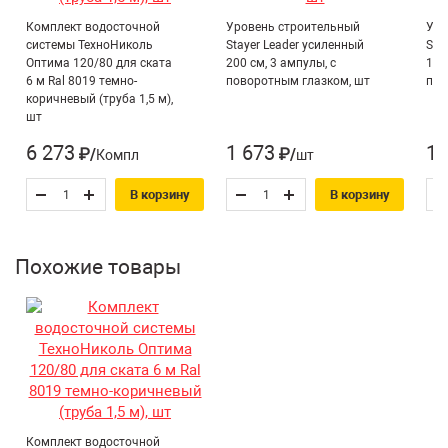
желоб 2 м — 3 шт.
Комплект водосточной
Уровень строительный
Уро
соединитель желоба — 2 шт.
системы ТехноНиколь
Stayer Leader усиленный
Sta
заглушка желоба — 2 шт.
Оптима 120/80 для ската
200 см, 3 ампулы, с
150
6 м Ral 8019 темно-
поворотным глазком, шт
пов
кронштейн желоба — 11 шт.
коричневый (труба 1,5 м),
воронка желоба — 1 шт.
шт
труба 2 м — 2 шт.
6 273
1 673
1 
₽/Компл
₽/шт
колено трубы 135° — 2 шт.
муфта трубы — 1 шт.
В корзину
В корзину
водосточный слив — 1 шт.
хомут трубы — 3 шт.
Похожие товары
саморезы по дереву — 32 шт.
инструкция по монтажу — 1 шт.
Преимущества комплекта:
не требует расчёта — все элементы подобраны для
ската длиной до 6 м
крепёж в комплекте — саморезы для монтажа
Комплект водосточной
кронштейнов, хомутов и соединительных элементов