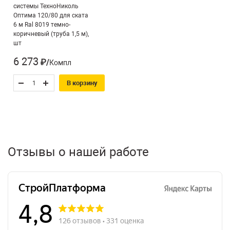
системы ТехноНиколь
удобство транспортировки — комплект упакован в
Оптима 120/80 для ската
одну коробку, помещается в легковой автомобиль
6 м Ral 8019 темно-
коричневый (труба 1,5 м),
габариты упаковки: 2030 × 160 × 240 мм
шт
инструкция по монтажу адаптирована для
самостоятельной установки (DIY)
6 273
₽/Компл
В корзину
Отзывы о нашей работе