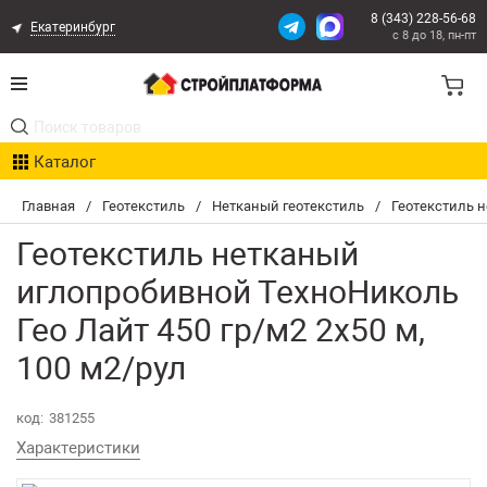
8 (343) 228-56-68
Екатеринбург
с 8 до 18, пн-пт
Акции
Каталог
Расчет доставки
Главная
/
Геотекстиль
/
Нетканый геотекстиль
/
Геотекстиль н
Организациям
Геотекстиль нетканый
Опыт поставок
иглопробивной ТехноНиколь
Гео Лайт 450 гр/м2 2х50 м,
Статьи
100 м2/рул
Контакты
код:
381255
Оплата и Доставка
Характеристики
Возврат товара