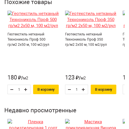
Похожие товары
коэффициент фильтрации – не менее 45 м/сутки при
давлении 2 кПа.
Преимущества:
высокая фильтрующая способность и
Геотекстиль нетканый
Геотекстиль нетканый
Гео
долговечность;
Технониколь Проф 500
Технониколь Проф 350
Тех
гр/м2 2х50 м, 100 м2/рул
гр/м2 2х50 м, 100 м2/рул
гр/
защита дренажных и водоотводных конструкций от
засоров;
предотвращение смешивания грунта и декоративных
материалов;
надежное решение для переувлажненных участков и
180
123
10
₽/м2
₽/м2
ландшафтного благоустройства.
В корзину
В корзину
Недавно просмотренные