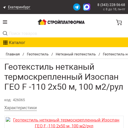
8 (343) 228-56-68
Екатеринбург
с 8 до 18, пн-пт
Акции
Каталог
Расчет доставки
Главная
/
Геотекстиль
/
Нетканый геотекстиль
/
Геотекстиль н
Организациям
Геотекстиль нетканый
Опыт поставок
термоскрепленный Изоспан
ГЕО F -110 2х50 м, 100 м2/рул
Статьи
Контакты
код:
426065
Характеристики
Оплата и Доставка
Возврат товара