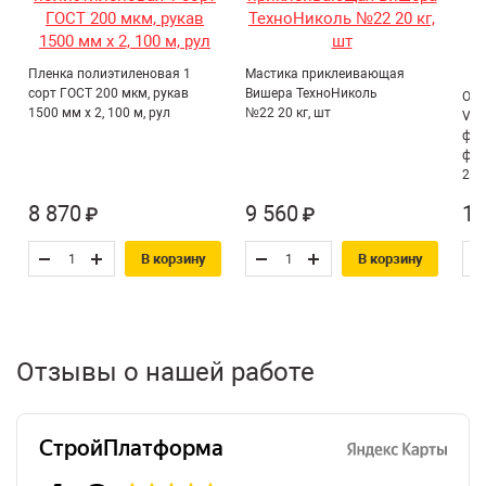
Пленка полиэтиленовая 1
Мастика приклеивающая
сорт ГОСТ 200 мкм, рукав
Вишера ТехноНиколь
Обо
1500 мм х 2, 100 м, рул
№22 20 кг, шт
Vli
фли
фак
200
8 870
9 560
1 
₽
₽
В корзину
В корзину
Отзывы о нашей работе