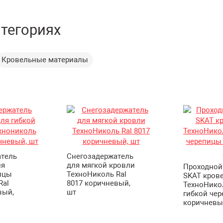
атегориях
Кровельные материалы
атель
Снегозадержатель
ля
для мягкой кровли
Проходной
ицы
ТехноНиколь Ral
SKAT кров
Ral
8017 коричневый,
ТехноНико
вый,
шт
гибкой че
коричневы