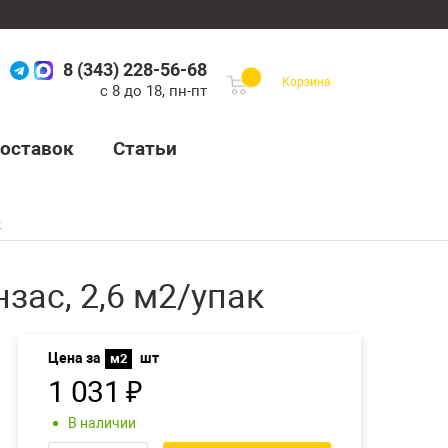
8 (343) 228-56-68
Корзина
с 8 до 18, пн-пт
оставок
Статьи
к
зас, 2,6 м2/упак
Цена за
шт
м2
1 031
₽
В наличии