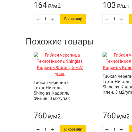
164
103
м2
шт
₽/
₽/
В корзину
Похожие товары
Гибкая череп
ТехноНиколь
Гибкая черепица
Shinglas Кадр
ТехноНиколь
Клен, 3 м2/уп
Shinglas Кадриль
Финик, 3 м2/упак
760
760
м2
м2
₽/
₽/
В корзину