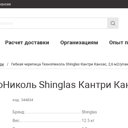
кансии
Расчет доставки
Организациям
Опыт п
ри
/
Гибкая черепица ТехноНиколь Shinglas Кантри Канзас, 2,6 м2/упа
Николь Shinglas Кантри Кан
код:
344834
Бренд:
Shinglas
Вес:
12.5 кг