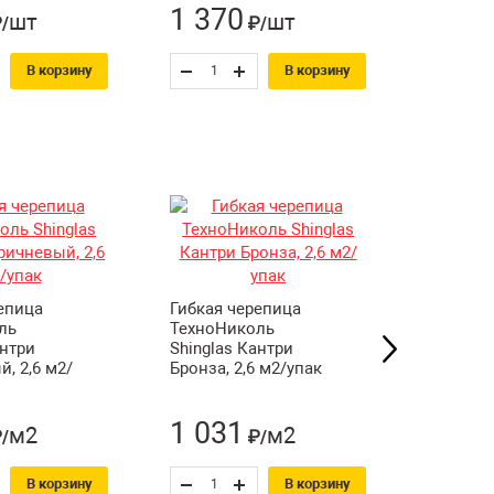
1 370
3 54
шт
шт
/
₽/
В корзину
В корзину
Гибкая 
ТехноН
епица
Гибкая черепица
Shingla
ль
ТехноНиколь
Орлеан,
антри
Shinglas Кантри
, 2,6 м2/
Бронза, 2,6 м2/упак
1 031
1 39
м2
м2
/
₽/
В корзину
В корзину