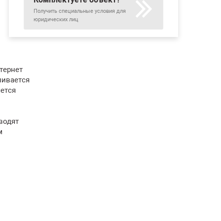
Получить специальные условия для
юридических лиц
нтернет
ливается
яется
водят
м