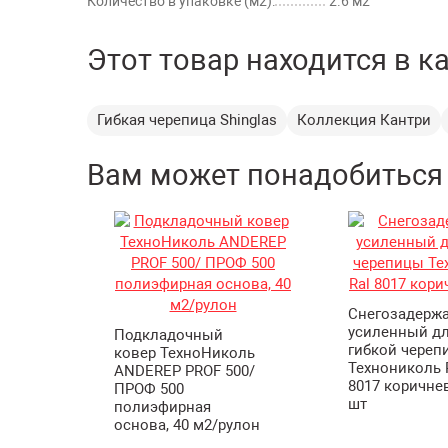
Количество в упаковке (м2):
2.6 м2
Этот товар находится в к
Гибкая черепица Shinglas
Коллекция Кантри
Вам может понадобиться
Снегозадерж
усиленный д
Подкладочный
гибкой череп
ковер ТехноНиколь
Технониколь 
ANDEREP PROF 500/
8017 коричне
ПРОФ 500
шт
полиэфирная
основа, 40 м2/рулон