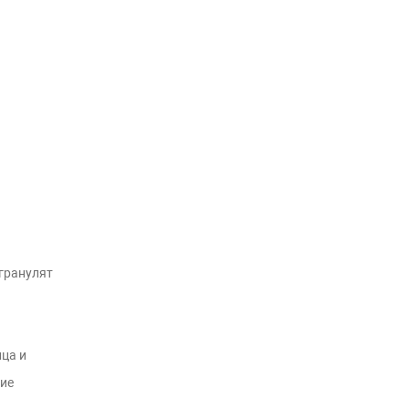
гранулят
ца и
ие