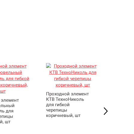
Проходной элемент
Прайме
КТВ ТехноНиколь
эмульс
 элемент
для гибкой
ТехноН
ельный
черепицы
20 л (16 
ль для
коричневый, шт
репицы
й, шт