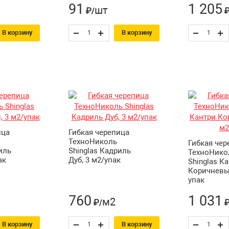
91
1 205
шт
₽/
₽
В корзину
В корзину
ица
Гибкая черепица
ТехноНиколь
Гибкая чер
иль
Shinglas Кадриль
ТехноНико
ак
Дуб, 3 м2/упак
Shinglas К
Коричневый
упак
760
1 031
м2
₽/
₽
В корзину
В корзину