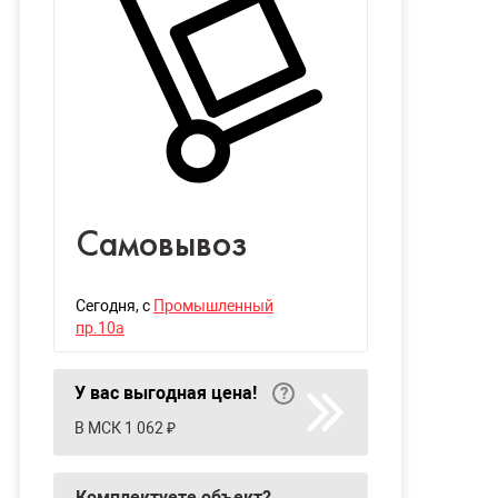
Самовывоз
Сегодня
, с
Промышленный
пр.10а
У вас выгодная цена!
В МСК 1 062 ₽
Комплектуете объект?