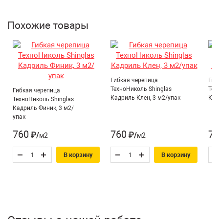
Тип товара:
комплектующие
Похожие товары
Гибкая черепица
Гиб
ТехноНиколь Shinglas
Тех
Гибкая черепица
Кадриль Клен, 3 м2/упак
Кад
ТехноНиколь Shinglas
Кадриль Финик, 3 м2/
упак
760
760
76
₽/м2
₽/м2
В корзину
В корзину