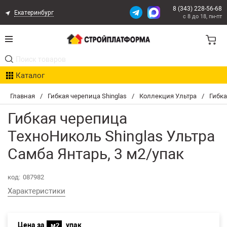
8 (343) 228-56-68
Екатеринбург
с 8 до 18, пн-пт
Акции
Каталог
Расчет доставки
Главная
/
Гибкая черепица Shinglas
/
Коллекция Ультра
/
Гибка
Организациям
Гибкая черепица
Опыт поставок
ТехноНиколь Shinglas Ультра
Самба Янтарь, 3 м2/упак
Статьи
Контакты
код:
087982
Характеристики
Оплата и Доставка
Цена за
упак
м2
Возврат товара