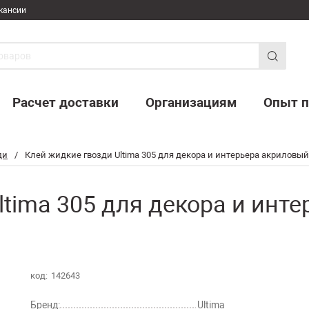
кансии
Расчет доставки
Организациям
Опыт п
ди
/
Клей жидкие гвозди Ultima 305 для декора и интерьера акриловый
ltima 305 для декора и инт
код:
142643
Бренд:
Ultima