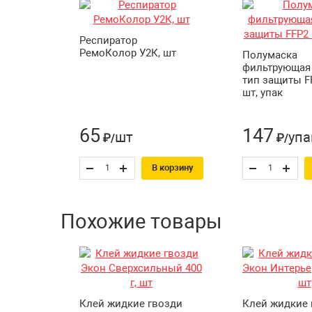
Респиратор
РемоКолор У2К, шт
Полумаска
фильтрующая
тип защиты F
шт, упак
65
147
шт
упа
₽/
₽/
В корзину
Похожие товары
Клей жидкие гвозди
Клей жидкие 