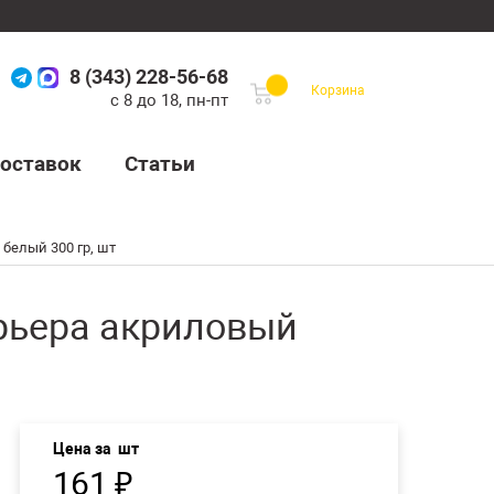
8 (343) 228-56-68
Корзина
с 8 до 18, пн-пт
оставок
Статьи
 белый 300 гр, шт
ерьера акриловый
Цена за
шт
161
₽