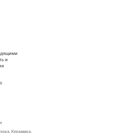
ходящими
ть и
ия
ю
и
урка, Керамика,