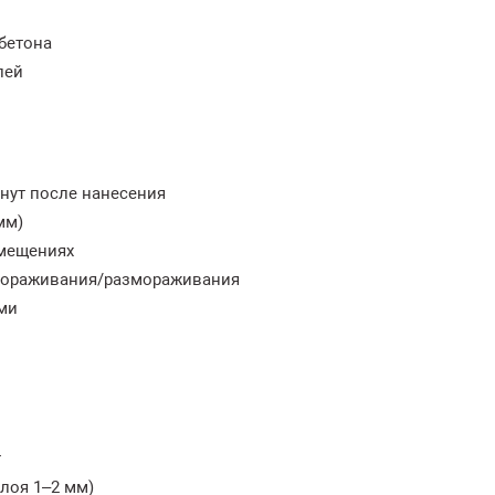
 бетона
лей
нут после нанесения
мм)
омещениях
амораживания/размораживания
ми
т
лоя 1–2 мм)