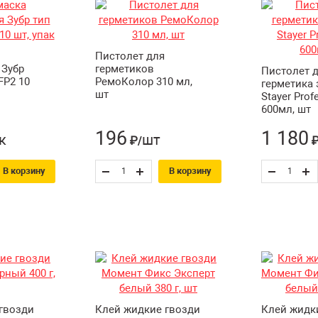
Пистолет для
 Зубр
герметиков
Пистолет 
FP2 10
РемоКолор 310 мл,
герметика
шт
Stayer Prof
600мл, шт
196
1 180
к
шт
₽/
₽
В корзину
В корзину
гвозди
Клей жидкие гвозди
Клей жидк