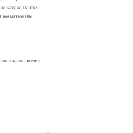
олистирол, Плитка,
тные материалы,
ревосходная адгезия