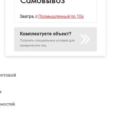
Самовывоз
Завтра
, с
Промышленный пр.10а
Комплектуете объект?
Получить специальные условия для
юридических лиц
 оптовой
и
хностей.