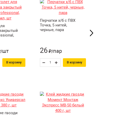
Перчатки х/б с ПВХ
Перчатк
Точка, 5 нитей,
Точка, 5
для
черные, пара
белые, 
 закрытый
essional,
26
26
шт
пар
/
₽/
₽/
В корзину
В корзину
ие гвозди