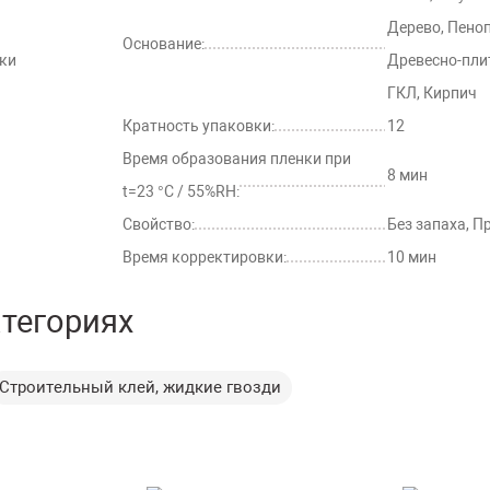
Дерево, Пеноп
Основание:
зки
Древесно-пли
ГКЛ, Кирпич
Кратность упаковки:
12
Время образования пленки при
8 мин
t=23 °C / 55%RH:
Свойство:
Без запаха, П
Время корректировки:
10 мин
атегориях
Строительный клей, жидкие гвозди