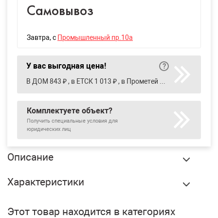
Самовывоз
Завтра
, с
Промышленный пр.10а
У вас выгодная цена!
В ДОМ 843 ₽ , в ЕТСК 1 013 ₽ , в Прометей 945 ₽
Комплектуете объект?
Получить специальные условия для
юридических лиц
Описание
Уголок стальной 50х50х 4 мм, 3 м, шт купить в
Характеристики
Екатеринбурге по оптовой цене в интернет магазине
СтройПлатформа.
Применение:
Бренд:
No name
Этот товар находится в категориях
Вес:
9.5 кг
Уголок равнополочный используется как арматура