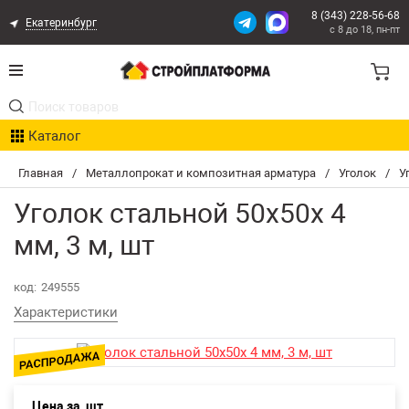
8 (343) 228-56-68
Екатеринбург
с 8 до 18, пн-пт
Акции
Каталог
Расчет доставки
Главная
/
Металлопрокат и композитная арматура
/
Уголок
/
У
Организациям
Уголок стальной 50х50х 4
Опыт поставок
мм, 3 м, шт
Статьи
код:
249555
Характеристики
Контакты
Оплата и Доставка
Цена за
шт
Возврат товара