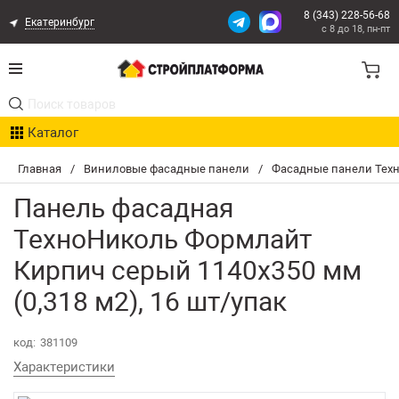
8 (343) 228-56-68
Екатеринбург
с 8 до 18, пн-пт
Акции
Каталог
Расчет доставки
Главная
/
Виниловые фасадные панели
/
Фасадные панели Тех
Организациям
Панель фасадная
Опыт поставок
ТехноНиколь Формлайт
Кирпич серый 1140х350 мм
Статьи
(0,318 м2), 16 шт/упак
Контакты
код:
381109
Оплата и Доставка
Характеристики
Возврат товара