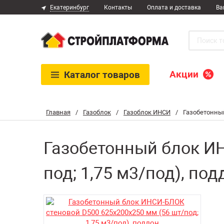
Екатеринбург
Контакты
Оплата и доставка
Ва
Акции
Каталог
товаров
Главная
/
Газоблок
/
Газоблок ИНСИ
/
Газобетонный
Газобетонный блок ИН
под; 1,75 м3/под), под