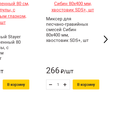
Миксер для
Миксер 
песчано-гравийных
песчано
смесей Сибин
смесей 
80х400 мм,
100х600
ый Stayer
хвостовик SDS+, шт
хвостов
ленный 80
ы, с
ым
т
266
433
т
шт
₽/
₽
В корзину
В корзину