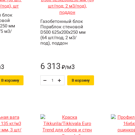
 блок
овой
Газобетонный блок
х250 мм
Пораблок стеновой
75 м3/
D500 625х200х250 мм
(64 шт/под; 2 м3/
под), поддон
6 313
м3
м3
₽/
В корзину
В корзину