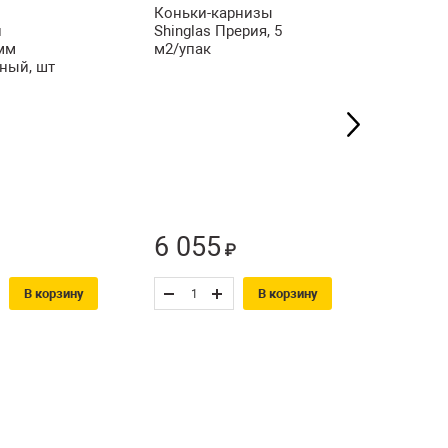
Коньки-карнизы
й
Shinglas Прерия, 5
Цементн
мм
м2/упак
смесь М
ный, шт
ЗИМА 25 
поддон
6 055
262
₽
₽
В корзину
В корзину