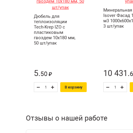
Минеральная 
Isover Фасад 1
Дюбель для
м3 1000х600х1
теплоизоляции
3 шт/упак
Tech-Krep IZO с
пластиковым
гвоздем 10х180 мм,
50 шт/упак
5
.
10 431
.
50
₽
В корзину
Отзывы о нашей работе