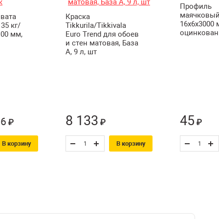
Профиль
маячковы
вата
Краска
16х6х3000 
35 кг/
Tikkurila/Tikkivala
оцинкован
00 мм,
Euro Trend для обоев
и стен матовая, База
А, 9 л, шт
8 133
45
66
₽
₽
₽
В корзину
В корзину