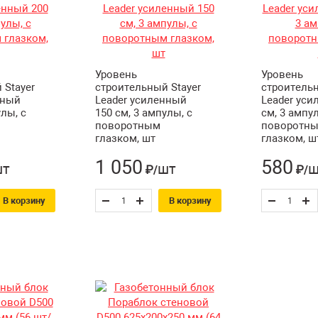
Уровень
Уровень
 Stayer
строительный Stayer
строительн
нный
Leader усиленный
Leader уси
улы, с
150 см, 3 ампулы, с
см, 3 ампул
поворотным
поворотн
глазком, шт
глазком, ш
1 050
580
шт
шт
ш
₽/
₽/
В корзину
В корзину