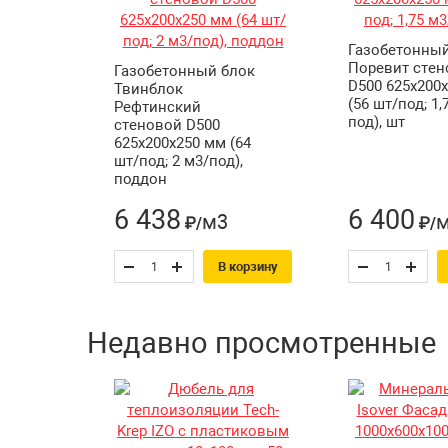
Газобетонный
Поревит стен
Газобетонный блок
D500 625х200
Твинблок
(56 шт/под; 1,
Рефтинский
под), шт
стеновой D500
625х200х250 мм (64
шт/под; 2 м3/под),
поддон
6 438
6 400
м3
₽/
₽/
В корзину
Недавно просмотренные